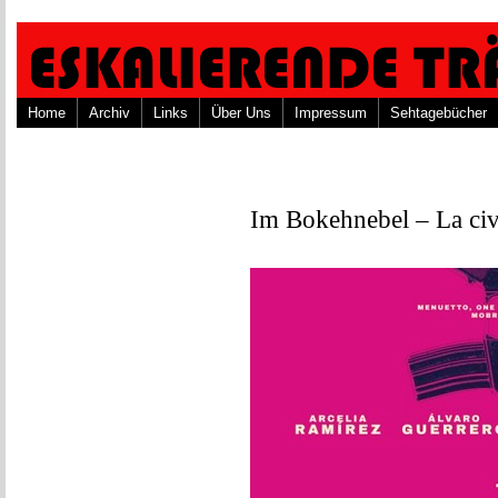
Home
Archiv
Links
Über Uns
Impressum
Sehtagebücher
Im Bokehnebel – La civ