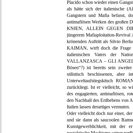
Placido schon wieder einen Gangster
als hätte sich der italienische (A
Gangstern und Mafia befasst, do
antimafiösen Werken des große
KNIEN, ALLEIN GEGEN DIE M
jüngerem Mafiaploitation-Rev
krönenden Auftritt als Silvio Ber
KAIMAN, wirft doch die Frage au
italienischen Vaters der Nat
VALLANZASCA – GLI ANGELI D
Bösen“?) ist bereits sein zweite
stilistisch beschissenen, aber 
Unterweltaufstiegskitsch ROM
zurückliegt. Ist er vielleicht, so
des engagierten, antimafiösen, ro
den Nachhall des Erdbebens von Aq
Italien lassen derartiges vermuten.
Oder vielleicht doch nur einer, der
und sie dann als saucoolen Rams
Kunstgewerblichkeit, mit der e
nostalgische Machismo seiner perf