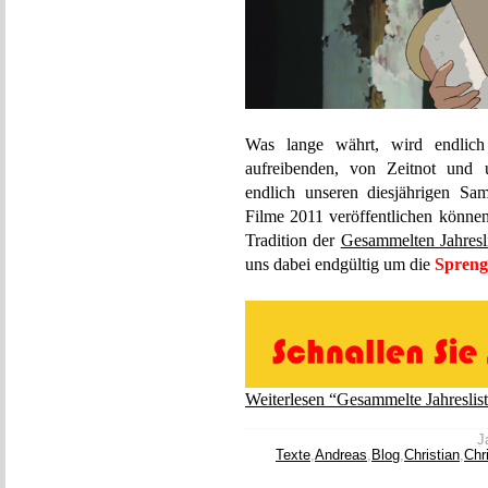
Was lange währt, wird endlic
aufreibenden, von Zeitnot und 
endlich unseren diesjährigen Sam
Filme 2011 veröffentlichen könne
Tradition der
Gesammelten Jahresl
uns dabei endgültig um die
Spreng
Weiterlesen “Gesammelte Jahreslis
J
Texte
,
Andreas
,
Blog
,
Christian
,
Chr