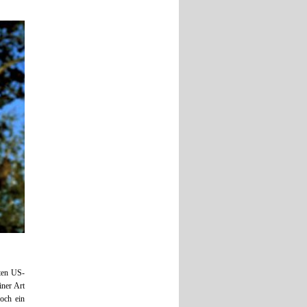
rten US-
iner Art
noch ein