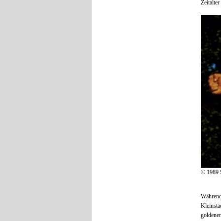
Zeitalte
© 1989 S
Während 
Kleinsta
goldenen