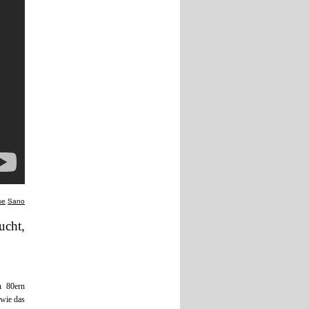
se
,
Sano
ucht,
n 80ern
 wie das