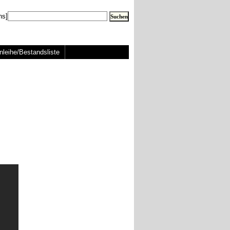
ns]
nleihe/Bestandsliste