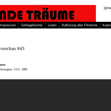
[gtra
Impressum
Sehtagebücher
Listen
Auflistung aller Filmtexte
Kopie
vorschau #43
ouse
Herrington USA 1989