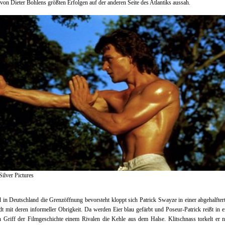
r von Dieter Bohlens größten Erfolgen auf der anderen Seite des Atlantiks aussah.
ilver Pictures
in Deutschland die Grenzöffnung bevorsteht kloppt sich Patrick Swayze in einer abgehalfte
dt mit deren informeller Obrigkeit. Da werden Eier blau gefärbt und Poseur-Patrick reißt in e
 Griff der Filmgeschichte einem Rivalen die Kehle aus dem Halse. Klitschnass torkelt er 