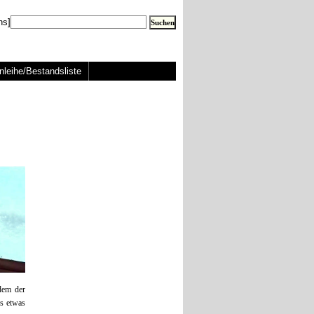
ns]
nleihe/Bestandsliste
 dem der
ss etwas