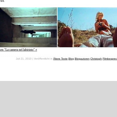
ird.
sen “La camera nel labirinto” »
Juli 21, 2010 | Veröffentlicht in
Ältere Texte
,
Blog
,
Blogautoren
,
Christoph
,
Filmbespre