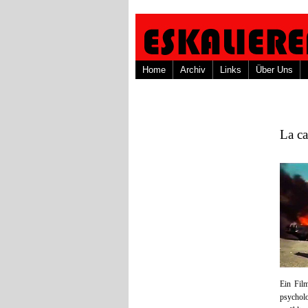
Home
Archiv
Links
Über Uns
La ca
Ein Film
psycholo