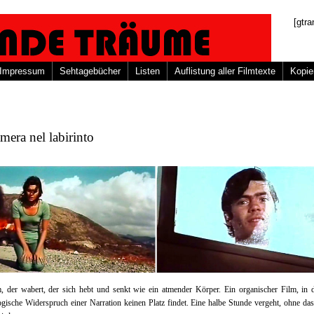
[gtra
Impressum
Sehtagebücher
Listen
Auflistung aller Filmtexte
Kopie
mera nel labirinto
, der wabert, der sich hebt und senkt wie ein atmender Körper. Ein organischer Film, in
gische Widerspruch einer Narration keinen Platz findet. Eine halbe Stunde vergeht, ohne da