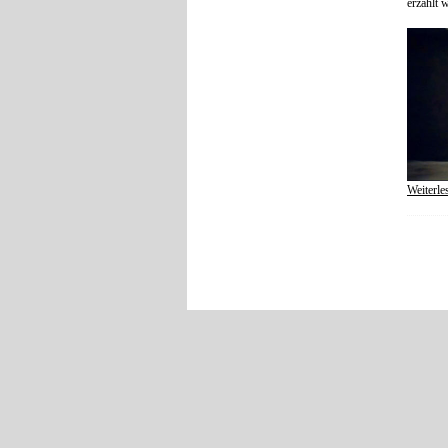
erzählt w
Weiterle