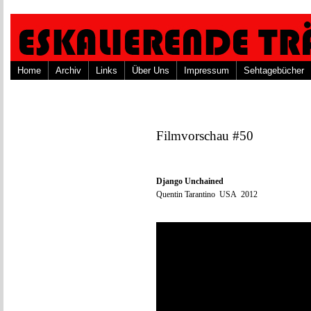
Home
Archiv
Links
Über Uns
Impressum
Sehtagebücher
Filmvorschau #50
Django Unchained
Quentin Tarantino USA 2012