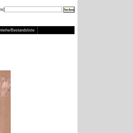
ns]
nleihe/Bestandsliste