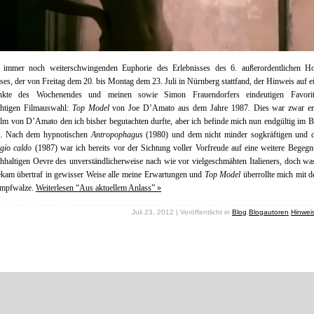
 immer noch weiterschwingenden Euphorie des Erlebnisses des 6. außerordentlichen Ho
es, der von Freitag dem 20. bis Montag dem 23. Juli in Nürnberg stattfand, der Hinweis auf e
nkte des Wochenendes und meinen sowie Simon Frauendorfers eindeutigen Favori
ichtigen Filmauswahl:
Top Model
von Joe D’Amato aus dem Jahre 1987. Dies war zwar er
Film von D’Amato den ich bisher begutachten durfte, aber ich befinde mich nun endgültig im 
s. Nach dem hypnotischen
Antropophagus
(1980) und dem nicht minder sogkräftigen und d
gio caldo
(1987) war ich bereits vor der Sichtung voller Vorfreude auf eine weitere Begeg
hhaltigen Oevre des unverständlicherweise nach wie vor vielgeschmähten Italieners, doch wa
kam übertraf in gewisser Weise alle meine Erwartungen und
Top Model
überrollte mich mit d
ampfwalze.
Weiterlesen “Aus aktuellem Anlass” »
Juli 23, 2012 | Veröffentlicht in
Blog
,
Blogautoren
,
Hinwei