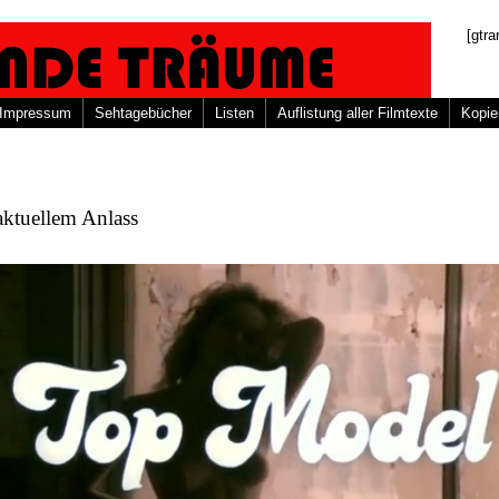
[gtra
Impressum
Sehtagebücher
Listen
Auflistung aller Filmtexte
Kopie
aktuellem Anlass