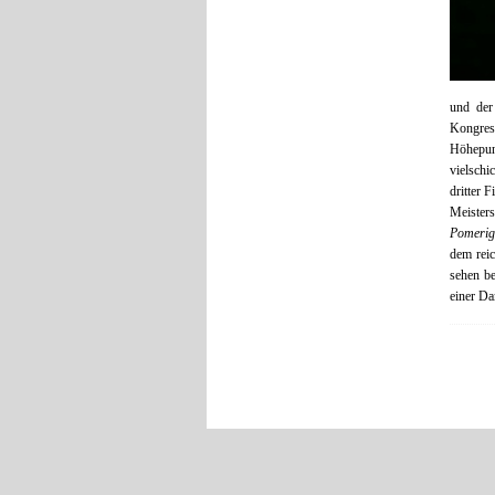
und der
Kongress
Höhepu
vielsch
dritter 
Meister
Pomerig
dem reic
sehen be
einer D