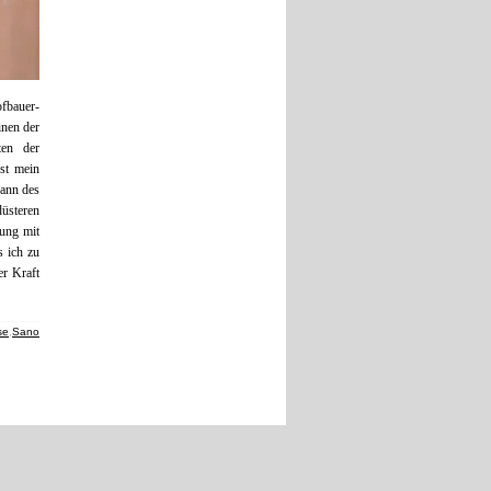
fbauer-
inen der
ten der
st mein
Bann des
üsteren
nung mit
s ich zu
er Kraft
se
,
Sano