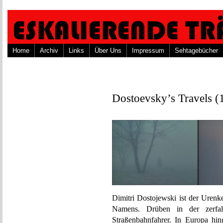
Home
Archiv
Links
Über Uns
Impressum
Sehtagebücher
Dostoevsky’s Travels (1
Dimitri Dostojewski ist der Urenke
Namens. Drüben in der zerfall
Straßenbahnfahrer. In Europa hin