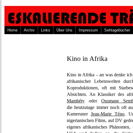
Home
Archiv
Links
Über Uns
Impressum
Sehtagebücher
Kino in Afrika
Kino in Afrika – an was denke ich
afrikanischer Lebenswelten du
Koproduktionen, oft mit Starbe
Absichten. An Klassiker des afr
Mambéty
oder
Ousmane Semb
die heutzutage immer noch oft au
Kameruner
Jean-Marie Téno
. U
nigerianischen Films, auf DV gedr
eigenes afrikanisches Phänomen,