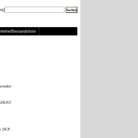
ns]
nleihe/Bestandsliste
urenden
E GHOST
er DCP-