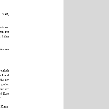
A 3DD,
 wie vor
men mit
n Fällen
Stocken
 einfach
Look und
WL), der
 großes
auf der
 9 Euro
.“
e 35mm-