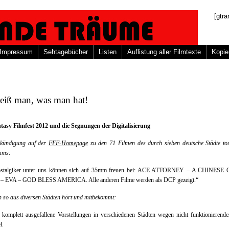
[gtra
Impressum
Sehtagebücher
Listen
Auflistung aller Filmtexte
Kopie
eiß man, was man hat!
tasy Filmfest 2012 und die Segnungen der Digitalisierung
kündigung auf der
FFF-Homepage
zu den 71 Filmen des durch sieben deutsche Städte to
mms:
stalgiker unter uns können sich auf 35mm freuen bei: ACE ATTORNEY – A CHINES
 EVA – GOD BLESS AMERICA. Alle anderen Filme werden als DCP gezeigt.“
 so aus diversen Städten hört und mitbekommt:
 komplett ausgefallene Vorstellungen in verschiedenen Städten wegen nicht funktionierend
l.