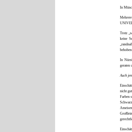
In Münch
Mehrer
UNIVERS
Trotz „s
keine S
„randnah
behoben
In Nürn
geraten 
Auch jen
Einschä
nicht gu
Farben s
Schwar
Ameisen
Großlei
gerechtfe
Einschä