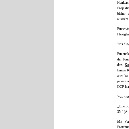
Henkers
Projekti
bisher, 
aussieht
Einsch
Plexigla
Was hing
Ein anal
der Tour
dazu
Ko
Einige K
aber kau
jedoch i
DCP heru
Was man
„Eine 35
35.“ (A
Mit Ve
Eröffnun