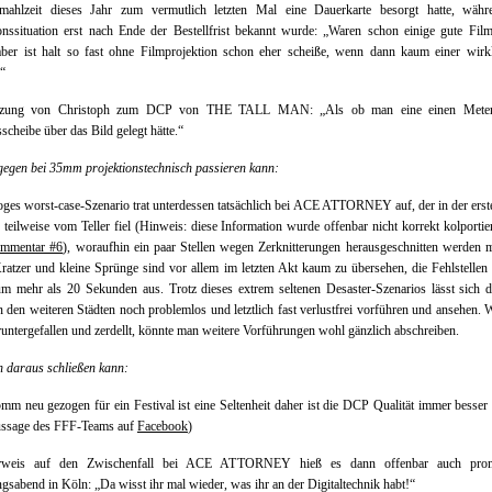
mahlzeit dieses Jahr zum vermutlich letzten Mal eine Dauerkarte besorgt hatte, währ
onssituation erst nach Ende der Bestellfrist bekannt wurde: „Waren schon einige gute Fil
aber ist halt so fast ohne Filmprojektion schon eher scheiße, wenn dann kaum einer wirk
.“
ätzung von Christoph zum DCP von THE TALL MAN: „Als ob man eine einen Meter
sscheibe über das Bild gelegt hätte.“
egen bei 35mm projektionstechnisch passieren kann:
oges worst-case-Szenario trat unterdessen tatsächlich bei ACE ATTORNEY auf, der in der erst
 teilweise vom Teller fiel (Hinweis: diese Information wurde offenbar nicht korrekt kolportier
mmentar #6
), woraufhin ein paar Stellen wegen Zerknitterungen herausgeschnitten werden 
ratzer und kleine Sprünge sind vor allem im letzten Akt kaum zu übersehen, die Fehlstelle
m mehr als 20 Sekunden aus. Trotz dieses extrem seltenen Desaster-Szenarios lässt sich 
n den weiteren Städten noch problemlos und letztlich fast verlustfrei vorführen und ansehen. 
ntergefallen und zerdellt, könnte man weitere Vorführungen wohl gänzlich abschreiben.
 daraus schließen kann:
mm neu gezogen für ein Festival ist eine Seltenheit daher ist die DCP Qualität immer besser 
ussage des FFF-Teams auf
Facebook
)
rweis auf den Zwischenfall bei ACE ATTORNEY hieß es dann offenbar auch pro
gsabend in Köln: „Da wisst ihr mal wieder, was ihr an der Digitaltechnik habt!“