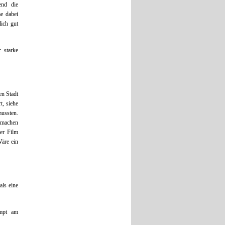
end die
me dabei
lich gut
 starke
en Stadt
t, siehe
mussten.
n machen
der Film
Wäre ein
als eine
mpt am