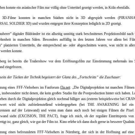
en konnte ein asiatischer Film nur völlig ohne Untertitel gezeigt werden, in Köln ebenfalls.
e 3D-Filme konnten in manchen Städten nicht in 3D abgespielt werden (PIRANH
AL SOLDIER 3D) und wurden entgegen ihrer Konzeption lediglich in 2D gezeigt.
auberer“ digitaler Bildränder ist ein allseitig unnötig stark beschnittenes Projektionsbild nach
eltenheit in manchen Sälen. Besonders auffällig in den letzten Jahren vor allem bei Fil
“ platzierten Untertiteln, die entsprechend an- oder abgeschnitten waren, was nicht in alle
 werden konnte.
berg ist bereits die Trailershow vor dem Eröffnungsfilm zur Einstimmung mehrmals ins 
und eingefroren.
seits der Tücken der Technik begeistert der Glanz des „Fortschritts“ die Zuschauer:
tzung eines FFF-Vielsehers im Fanforum
f3a.net
: „Die Digitalprojektion tut manchen Filmen
t, insbesondere nicht denen, die kein großes Studio für die Postproduction hinter sich haben. 
ehen durch die Digitalprojektion gleich nochmal billiger aus (extrem beispielsweise bei CRA
zwert wird nicht zufriedenstellend wiedergegeben (bei THE AWAKENING lief ein
rennen auf der Leinwand) und wenn man dann auch noch bei einigen Filmen die Pixel 
nwand sieht (EXCISION, THE PACT), frage ich mich, ob der reguläre Eintrittspreis von
rtigt ist, ganz gleich, wie gut der Film ist. Kino erlebe ich dann doch gerne in besserer Qualität
tzung eines befreundeten FFF-Vielsehers in Nürnberg, der sich in der Hoffnung auf ein