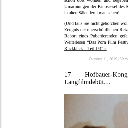
schon dort wohnen und begeben
Umarmungen der Kinosessel des M
in alten Sälen lernt man sehen!
(Und falls Sie nicht gehorchen woll
Zeugnis der unerschöpflichen Reiz
Report eines Pubertierenden gefa
Weiterlesen “Das Porn Film Festiv
Rückblick – Teil 1/3” »
Oktober 11, 2019 | Veröf
17. Hofbauer-Kon
Langfilmdebüt…