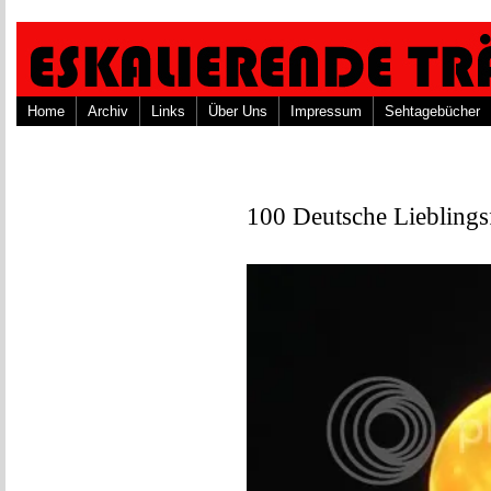
Home
Archiv
Links
Über Uns
Impressum
Sehtagebücher
100 Deutsche Liebling