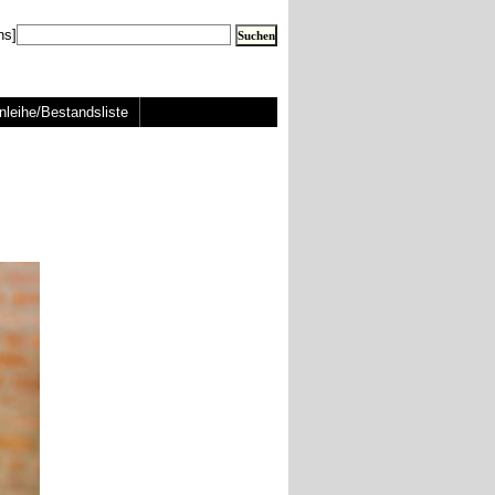
ns]
nleihe/Bestandsliste