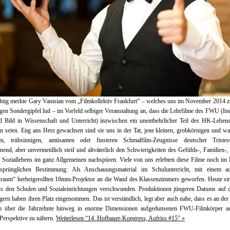
htig merkte Gary Vanisian vom „Filmkollektiv Frankfurt“ – welches uns im November 2014 
gen Sondergipfel lud – im Vorfeld selbiger Veranstaltung an, dass die Lehrfilme des FWU (Inst
d Bild in Wissenschaft und Unterricht) inzwischen ein unentbehrlicher Teil des HK-Lebens
 seien. Eng ans Herz gewachsen sind sie uns in der Tat, jene kleinen, grobkörnigen und w
en, trübsinnigen, amüsanten oder finsteren Schmalfilm-Zeugnisse deutscher Tristes
end, aber unvermeidlich steif und altväterlich den Schwierigkeiten des Gefühls-, Familien-,
 Soziallebens im ganz Allgemeinen nachspüren. Viele von uns erlebten diese Filme noch im
rsprünglichen Bestimmung: Als Anschauungsmaterial im Schulunterricht, mit einem 
kraum“ herbeigerollten 16mm-Projektor an die Wand des Klassenzimmers geworfen. Heute sin
us den Schulen und Sozialeinrichtungen verschwunden. Produktionen jüngeren Datums auf di
gern haben ihren Platz eingenommen. Das ist verständlich, legt aber auch nahe, dass es an der Z
m über die Jahrzehnte hinweg in enorme Dimensionen aufgedunsenen FWU-Filmkörper au
Perspektive zu nähern.
Weiterlesen “14. Hofbauer-Kongress, Aufriss #15” »