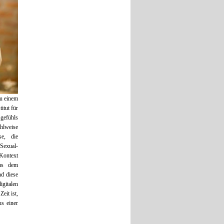
zu einem
itut für
gefühls
ahlweise
se, die
 Sexual-
 Kontext
aus dem
d diese
gitalen
eit ist,
s einer