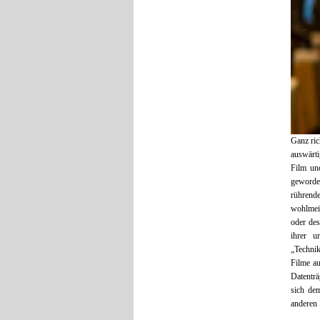
Ganz ric
auswärti
Film un
geworden
rührend
wohlmein
oder des
ihrer u
„Techni
Filme a
Datenträ
sich de
anderen 