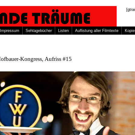
[gtra
Impressum
Sehtagebücher
Listen
Auflistung aller Filmtexte
Kopie
Hofbauer-Kongress, Aufriss #15