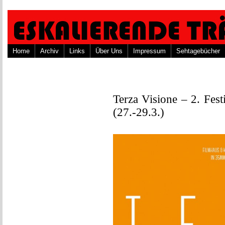
Home
Archiv
Links
Über Uns
Impressum
Sehtagebücher
Terza Visione – 2. Fest
(27.-29.3.)