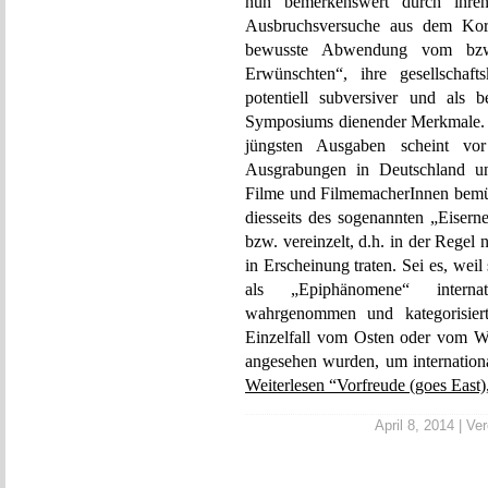
nun bemerkenswert durch ihren
Ausbruchsversuche aus dem Kors
bewusste Abwendung vom bzw. 
Erwünschten“, ihre gesellschaft
potentiell subversiver und als b
Symposiums dienender Merkmale. 
jüngsten Ausgaben scheint vo
Ausgrabungen in Deutschland unb
Filme und FilmemacherInnen bemühe
diesseits des sogenannten „Eiser
bzw. vereinzelt, d.h. in der Regel n
in Erscheinung traten. Sei es, weil
als „Epiphänomene“ intern
wahrgenommen und kategorisier
Einzelfall vom Osten oder vom We
angesehen wurden, um internation
Weiterlesen “Vorfreude (goes East),
April 8, 2014 | Ver