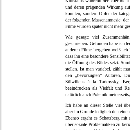
Kultstatus während der 70er nicht
und deren prägenden Wirkung auf
konnten, sondern Opfer der katego
der folgenden Massenamnesie der R
Filme wurden später nicht mehr ge
Wie gesagt: viel Zusammenhän
geschrieben. Gefunden habe ich l
anderen Filme hergeben weiß ich l
dass ihn eine besondere Sensibilität
die Öffnung des Bildes setzt. Somi
stellen. Ist man variabel, zählt 
den „bevorzugten“ Autoren. Die
Stilwillens á la Tarkovsky, B
beeindrucken als Vielfalt und R
natürlich auch Polemik meinerseits
Ich habe an dieser Stelle viel ü
aber im Grunde lediglich den eine
Ebenso ergeht es Schatzberg mit s
über soziale Problematiken zu beri