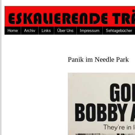
Home
Archiv
Links
Über Uns
Impressum
Sehtagebücher
Panik im Needle Park