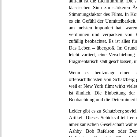
auffällt ist die Lichtführung. Die
klassischen Sinn zur stärkeren Äs
Stimmungsfaktor des Films. In Ko
es ein Gefühl der Unmittelbarkeit
am meisten imponiert hat, waren
verdünnen und verpacken von H
zufällig beobachtet. Es ist alles f
Das Leben – übergroß. Im Grunde
leicht variiert, eine Verschiebun
Fragmentarisch statt geschlossen, 
Wenn es heutzutage einen a
offensichtlichsten von Schatzberg 
weil er New York filmt wirkt viele
ist ähnlich. Die Einbettung der
Beobachtung und die Determinierth
Leider gibt es zu Schatzberg soviel
Artikel. Dieses Schicksal teilt er
amerikanischen Gesellschaft währ
Ashby, Bob Rafelson oder Denn