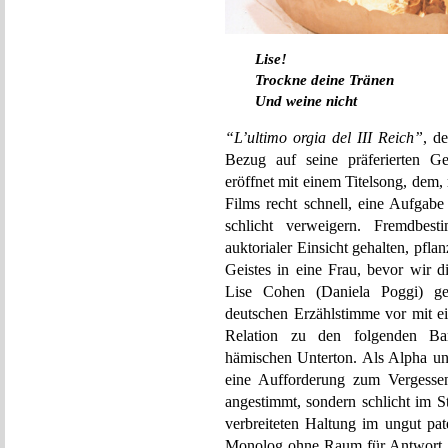
Lise!
Trockne deine Tränen
Und weine nicht
“L’ultimo orgia del III Reich”
, d
Bezug auf seine präferierten Ge
eröffnet mit einem Titelsong, dem
Films recht schnell, eine Aufgabe 
schlicht verweigern. Fremdbe
auktorialer Einsicht gehalten, pfl
Geistes in eine Frau, bevor wir d
Lise Cohen (Daniela Poggi) ger
deutschen Erzählstimme vor mit ei
Relation zu den folgenden Bar
hämischen Unterton. Als Alpha u
eine Aufforderung zum Vergesse
angestimmt, sondern schlicht im S
verbreiteten Haltung im ungut pat
Monolog ohne Raum für Antwort. 