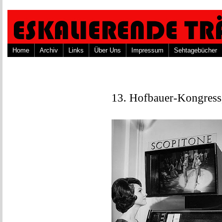
Home
Archiv
Links
Über Uns
Impressum
Sehtagebücher
13. Hofbauer-Kongress,