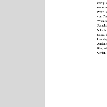
erzeugt 
seelisch
Praxis. 
von The
Wesentl
Sexuali
Schreibm
geraten 
Grundla
Analogie
filmt, 
werden, 