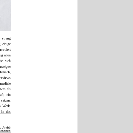
 streng
, einige
truiert
ig allen
ie sich
hweigen
etisch,
terviews
mediale
 was als
ft, ein
setzen.
m Werk.
– In das
te
,
André
gesehen