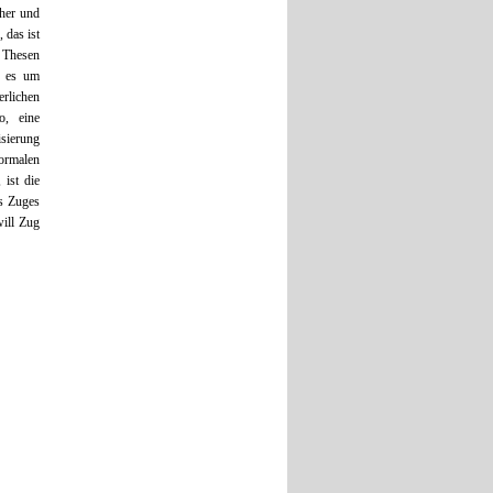
cher und
 das ist
e Thesen
t es um
rlichen
o, eine
isierung
formalen
ist die
es Zuges
ill Zug