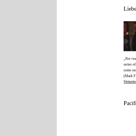
Lieb
„
Not re
series o
some out
(Mark F
Weiterle
Pacif