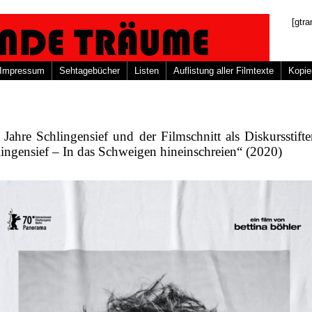
[gtra
Impressum
Sehtagebücher
Listen
Auflistung aller Filmtexte
Kopie
Jahre Schlingensief und der Filmschnitt als Diskursstifte
ingensief – In das Schweigen hineinschreien“ (2020)