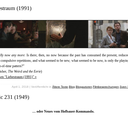
estraum (1991)
ally now any more.
Is there, then, no now because the past has consumed the present, reduced
f compulsive repetitions, and what seemed to be new, what seemed to be now, is only the playin
-of-time pattern?”
isher,
The Weird and the Eerie
)
sen “Liebestraum (1991)” »
April 1, 2018 | Veröffentlicht in
Ältere Texte
,
Blog
,
Blogautoren
,
Filmbesprechungen
,
Sven 
ic 231 (1949)
… oder Neues vom Hofbauer-Kommando.