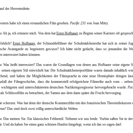
auf der Herrentoilette.
stern habe ich einen erstaunlichen Film gesehen.
Pacific 231
von Jean Mitry.
s:
Ah ja, ich erinnere mich. Von dem hat
Ernst Hofbauer
zu Beginn seiner Karriere oft gesproc
irklich?
Ernst Hofbauer
, der Schmuddelfilmer der Schulmädchenreihe hat sich in seiner Ju
ische Avantgarde zu begeistern gewusst? Ich hätte nicht gedacht, dass so jemanden die W
n interessiert haben könnten.
s:
Was heißt interessiert? Das waren die Grundlagen von denen aus Hofbauer seine eigene S
, seinen eigenen Stil entwickelt hat. Die Schulmädchenreportfilme waren damals inhaltlich wi
chend, und haben die Möglichkeiten der Filmsprache in eine neue Hemisphäre dringen lass
zfall der Filmgeschichte, dass die kommerziell erfolgreichste Filmreihe auch vom – nebe
wichtigsten und unterschätztesten deutschen Nachkriegsregisseur hervorgebracht wurde.
Pac
r als Schlüsselfilm zu betrachten, der Samen aus dem dann später die Frucht hervorging.
e scherzen. Was hat denn der deutsche Kommerzfilm mit den französischen Theoriediskursen 
 tun? Das sind doch zwei völlig unterschiedliche Welten.
s:
Das meinen Sie. Ein klassisches Fehlurteil. Nehmen wir uns beide. Vorhin saßen Sie in de
r. Und da haben Sie einen ganz schönen Haufen hingelegt, wenn ich das so sagen darf.