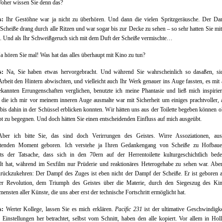
her wissen Sie denn das?
s:
Ihr Gestöhne war ja nicht zu überhören. Und dann die vielen Spritzgeräusche. Der Da
 Scheiße drang durch alle Ritzen und war sogar bis zur Decke zu sehen – so sehr hatten Sie mit
 Und als Ihr Schweißgeruch sich mit dem Duft der Scheiße vermischte…
 hören Sie mal! Was hat das alles überhaupt mit Kino zu tun?
s:
Na, Sie haben etwas hervorgebracht. Und während Sie wahrscheinlich so dasaßen, si
Arbeit den Hintern abwischten, und vielleicht auch Ihr Werk genauer ins Auge fassten, es mit
kannten Errungenschaften verglichen, benutzte ich meine Phantasie und ließ mich inspirie
 die ich mir vor meinem inneren Auge ausmalte war mit Sicherheit um einiges prachtvoller, a
bis dahin in der Schüssel erblicken konnten. Wir hätten uns aus der Toilette begeben können 
t zu begegnen. Und doch hätten Sie einen entscheidenden Einfluss auf mich ausgeübt.
ber ich bitte Sie, das sind doch Verirrungen des Geistes. Wirre Assoziationen, au
tenden Moment geboren. Ich verstehe ja Ihren Gedankengang von Scheiße zu Hofbaue
hts der Tatsache, dass sich in den 70ern auf der Herrentoilette kulturgeschichtlich bede
elt hat, während im Sexfilm nur Prüderie und reaktionäres Heterogehabe zu sehen war. Abe
urückzukehren: Der Dampf des Zuges ist eben nicht der Dampf der Scheiße. Er ist geboren 
er Revolution, dem Triumph des Geistes über die Materie, durch den Siegeszug des Kin
ensten aller Künste, die uns aber erst der technische Fortschritt ermöglicht hat.
s:
Werter Kollege, lassen Sie es mich erklären.
Pacific 231
ist der ultimative Geschwindigke
Einstellungen her betrachtet, selbst vom Schnitt, haben den alle kopiert. Vor allem in Ho