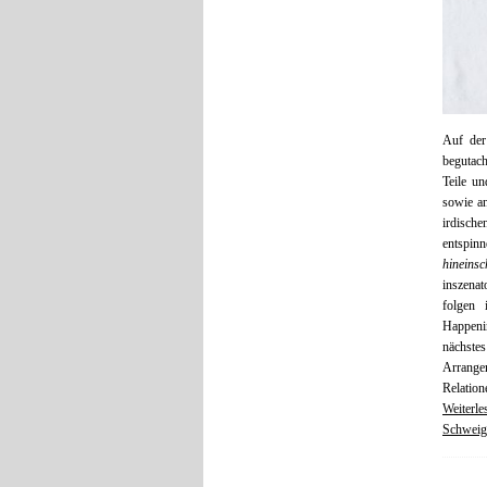
Auf der
begutach
Teile u
sowie an
irdisch
entspin
hineinsc
inszenat
folgen 
Happenin
nächste
Arrange
Relatio
Weiterle
Schweige