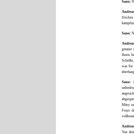
Sano:
Wo
Andrea
frischen
kämpfen.
Sano:
Na
Andrea
getaner 
Ihnen be
Scheiße,
was Sie 
überhaup
Sano:
A
unbedeu
angesic
abgespi
Mitry z
Feuer d
vollkomm
Andrea
Von den 