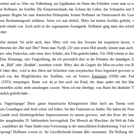
eimer und so. Aber zur Vollendung, zur Applikation im Sinne des Erfinders wenn man so w
bei Hofbauer, im Sexfilm. Die Körpermechanik, das Ächzen der Leiber, das Schnaufen und 
gsamen Beginn bis zum drastischen Höhepunkt, konnte Hofbauer im Sinnesrausch der Lust
chen Bestimmungsziel zuführen. Seien wir mal ehrlich, Mitry hat keinen Sexfilm gedreht, 
icht erlaubt war. Auch nicht in der sogenannten Avantgarde. Hofbauer ging dann den erford
eiter.
er meinen Sie nicht auch, dass Mitry sich von den Sowjets hat inspirieren lassen, 
theorien der 20er und 30er? Wenn man
Pacific 231
zum ersten Mal ansieht, könnte man auch
tov oder Pudowkin, oder einer ihrer Schüler, den Film gedreht hätten. Für 1949 scheint er do
. Eine Hommage, eine Fingerübung, die ich persönlich eher in die Debatten der damaligen Z
an „Bild“ oder „Realität“, zuordnen würde. Mitry also als Gegner der Mise-en-scène von B
4 Jahre älter, wird in den 20ern mit Sicherheit vom sowjetischen Kino begeistert gewesen s
auch von den Möglichkeiten des Tonfilms, wie sie Vertovs
Entuziazm
(1930) oder Pud
(1933) entspringen. Bazin war da ja fast noch ein Kind, der dann später mit den klas
modellen nichts mehr anzufangen wusste. Wenn ich mir überlege, was Bazin bei ähnlicher T
inlich gedreht hätte …
s:
Papperlapapp! Diese ganze französische Kleingeisterei führt doch am Thema vorb
chen Grundlagen sind doch schon viel früher, bei den Futuristen zu finden. Die haben die Ne
Grunde noch kleinbürgerlichen Impressionisten zu nutzen gewusst, und den Kern der inno
des ausgehenden 19. Jahrhunderts hervorgeholt. Der Mensch als Maschine, die Welt als Fab
 wandelbare der Natur findet seine Fortsetzung in der menschlichen Kulturleistung. Und wo h
rsprung? Hofbauer wusste es. Im Geschlechtsakt kommt alles zusammen. Die Reibung der