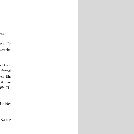
hen.
gend für
erke der
icht auf
e formal
en. Ein
n Adrian
ific 231
der 40er
r Kabine