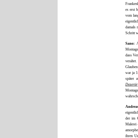
Frankenh
es erst 
vom lan
eigentli
damals n
Schritt w
Sano:
Ab
Montage
dass Ver
veraltet
Glauben 
war ja 1
später 
Dezertir
Montage
wahrsche
Andrea
eigentli
der im 
Malerei 
amorphe,
ihren U