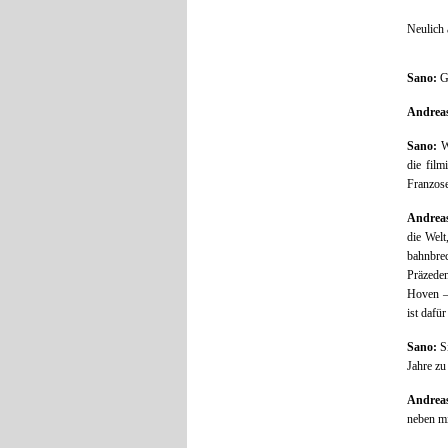
Neulich 
Sano:
Ge
Andrea
Sano:
W
die film
Franzose
Andrea
die Welt
bahnbre
Präzeden
Hoven – 
ist dafü
Sano:
Si
Jahre zu
Andrea
neben mi