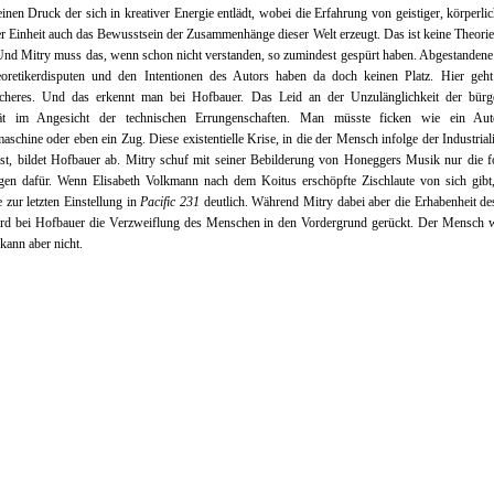
einen Druck der sich in kreativer Energie entlädt, wobei die Erfahrung von geistiger, körperli
er Einheit auch das Bewusstsein der Zusammenhänge dieser Welt erzeugt. Das ist keine Theorie,
Und Mitry muss das, wenn schon nicht verstanden, so zumindest gespürt haben. Abgestanden
oretikerdisputen und den Intentionen des Autors haben da doch keinen Platz. Hier geh
icheres. Und das erkennt man bei Hofbauer. Das Leid an der Unzulänglichkeit der bürge
tät im Angesicht der technischen Errungenschaften. Man müsste ficken wie ein Aut
aschine oder eben ein Zug. Diese existentielle Krise, in die der Mensch infolge der Industrial
ist, bildet Hofbauer ab. Mitry schuf mit seiner Bebilderung von Honeggers Musik nur die 
gen dafür. Wenn Elisabeth Volkmann nach dem Koitus erschöpfte Zischlaute von sich gibt, 
 zur letzten Einstellung in
Pacific 231
deutlich. Während Mitry dabei aber die Erhabenheit d
wird bei Hofbauer die Verzweiflung des Menschen in den Vordergrund gerückt. Der Mensch w
kann aber nicht.