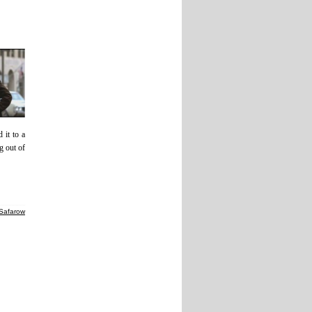
 it to a
g out of
Safarow