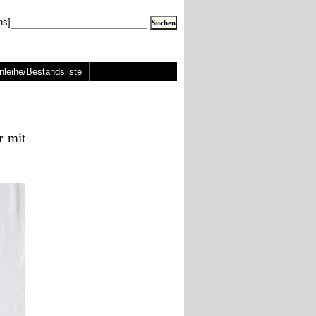
ns]
nleihe/Bestandsliste
r mit