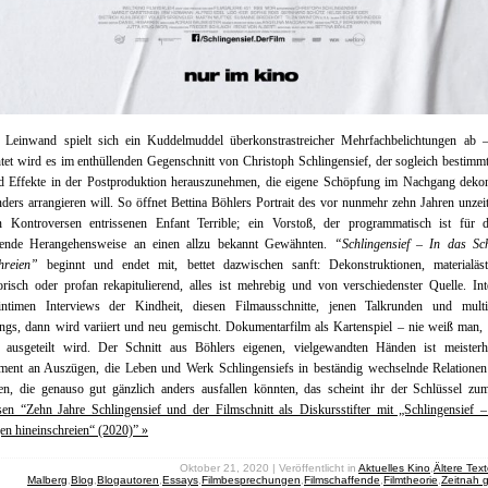
 Leinwand spielt sich ein Kuddelmuddel überkonstrastreicher Mehrfachbelichtungen ab –
tet wird es im enthüllenden Gegenschnitt von Christoph Schlingensief, der sogleich bestimmt
nd Effekte in der Postproduktion herauszunehmen, die eigene Schöpfung im Nachgang dekons
ders arrangieren will. So öffnet Bettina Böhlers Portrait des vor nunmehr zehn Jahren unzeit
en Kontroversen entrissenen Enfant Terrible; ein Vorstoß, der programmatisch ist für d
nende Herangehensweise an einen allzu bekannt Gewähnten.
“Schlingensief – In das Sc
hreien”
beginnt und endet mit, bettet dazwischen sanft: Dekonstruktionen, materialästh
orisch oder profan rekapitulierend, alles ist mehrebig und von verschiedenster Quelle. In
intimen Interviews der Kindheit, diesen Filmausschnitte, jenen Talkrunden und multi
gs, dann wird variiert und neu gemischt. Dokumentarfilm als Kartenspiel – nie weiß man,
s ausgeteilt wird. Der Schnitt aus Böhlers eigenen, vielgewandten Händen ist meisterha
ment an Auszügen, die Leben und Werk Schlingensiefs in beständig wechselnde Relationen 
nen, die genauso gut gänzlich anders ausfallen könnten, das scheint ihr der Schlüssel zu
sen “Zehn Jahre Schlingensief und der Filmschnitt als Diskursstifter mit „Schlingensief 
n hineinschreien“ (2020)” »
Oktober 21, 2020 | Veröffentlicht in
Aktuelles Kino
,
Ältere Tex
Malberg
,
Blog
,
Blogautoren
,
Essays
,
Filmbesprechungen
,
Filmschaffende
,
Filmtheorie
,
Zeitnah 