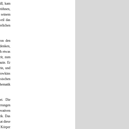
ill, kam
Stöhnen,
 seinem
weil das
erlichen
von den
 denken,
ch etwas
eit, zum
azin. Er
ein, und
owkins
sischen
hematik
ei. Die
uerungen
vativen
rik. Das
at diese
 Körper