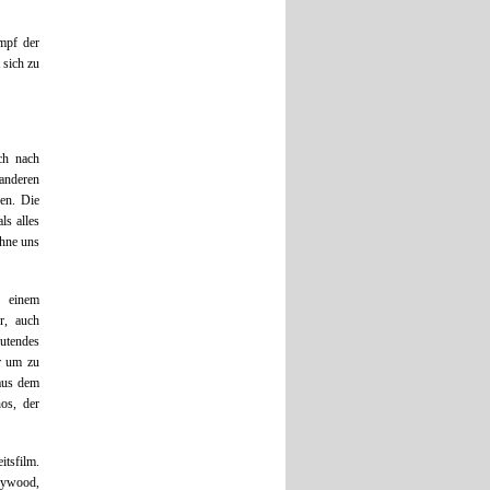
mpf der
 sich zu
ch nach
 anderen
ren. Die
ls alles
ohne uns
s einem
r, auch
utendes
r um zu
aus dem
os, der
itsfilm.
llywood,