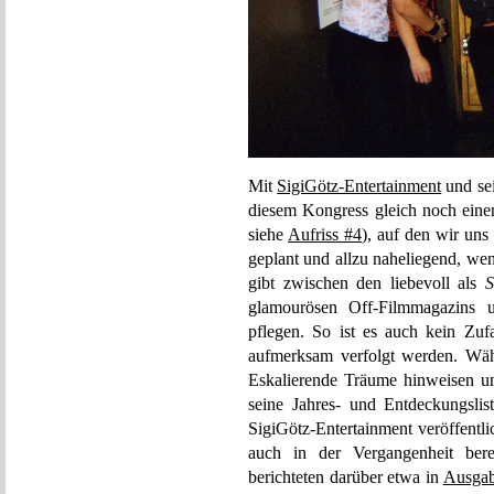
Mit
SigiGötz-Entertainment
und se
diesem Kongress gleich noch eine
siehe
Aufriss #4
), auf den wir uns
geplant und allzu naheliegend, we
gibt zwischen den liebevoll als
glamourösen Off-Filmmagazin
pflegen. So ist es auch kein Zufa
aufmerksam verfolgt werden. Wäh
Eskalierende Träume hinweisen u
seine Jahres- und Entdeckungslist
SigiGötz-Entertainment veröffentl
auch in der Vergangenheit ber
berichteten darüber etwa in
Ausgab