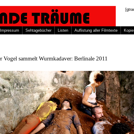
[gtra
Impressum
Sehtagebücher
Listen
Auflistung aller Filmtexte
Kopie
er Vogel sammelt Wurmkadaver: Berlinale 2011