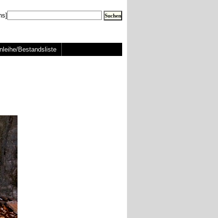
ns]
nleihe/Bestandsliste