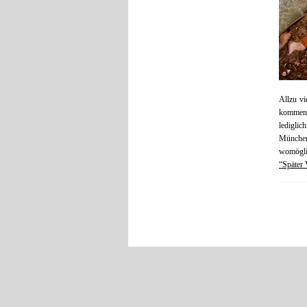
Allzu vi
kommend
ledigli
München
womöglic
“Später 