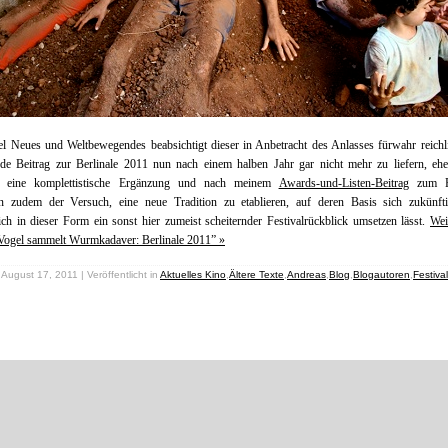
el Neues und Weltbewegendes beabsichtigt dieser in Anbetracht des Anlasses fürwahr reichl
e Beitrag zur Berlinale 2011 nun nach einem halben Jahr gar nicht mehr zu liefern, eher
ch eine komplettistische Ergänzung und nach meinem
Awards-und-Listen-Beitrag
zum Fi
 zudem der Versuch, eine neue Tradition zu etablieren, auf deren Basis sich zukünft
h in dieser Form ein sonst hier zumeist scheiternder Festivalrückblick umsetzen lässt.
Wei
Vogel sammelt Wurmkadaver: Berlinale 2011” »
August 17, 2011 | Veröffentlicht in
Aktuelles Kino
,
Ältere Texte
,
Andreas
,
Blog
,
Blogautoren
,
Festiva