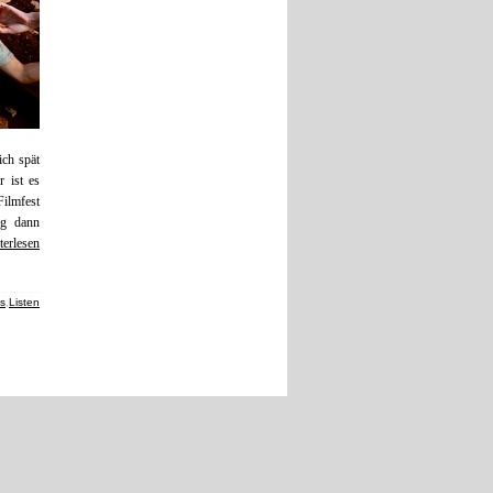
ich spät
 ist es
lmfest
ig dann
terlesen
ls
,
Listen