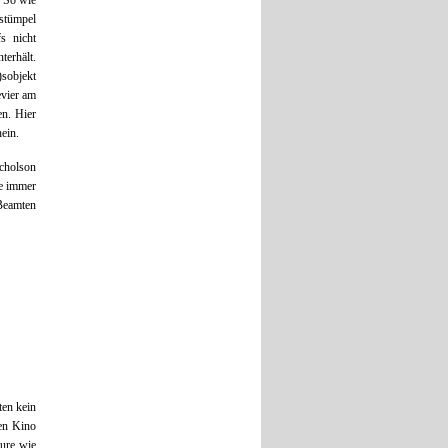
. So wie
pstümpel
s nicht
terhält.
sobjekt
evier am
en. Hier
ein.
icholson
ie immer
Beamten
ten kein
en Kino
ure wie