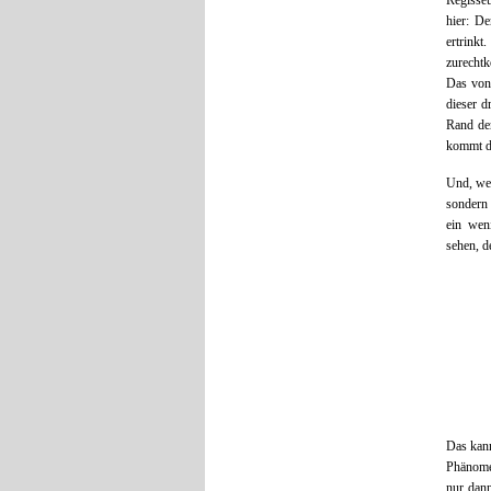
Regisseu
hier: De
ertrink
zurechtk
Das von
dieser d
Rand der
kommt d
Und, wei
sondern 
ein wen
sehen, d
Das kann
Phänome
nur dan