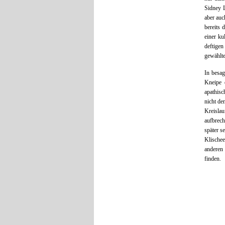
Sidney L
aber auc
bereits 
einer ku
deftigen
gewählte
In besag
Kneipe 
apathisc
nicht de
Kreislau
aufbrech
später s
Klischee
anderen
finden.