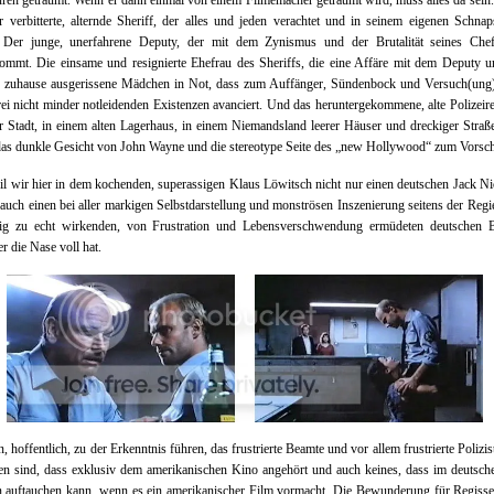
ren geträumt. Wenn er dann einmal von einem Filmemacher geträumt wird, muss alles da sein
r verbitterte, alternde Sheriff, der alles und jeden verachtet und in seinem eigenen Schna
t. Der junge, unerfahrene Deputy, der mit dem Zynismus und der Brutalität seines Chef
ommt. Die einsame und resignierte Ehefrau des Sheriffs, die eine Affäre mit dem Deputy un
 zuhause ausgerissene Mädchen in Not, dass zum Auffänger, Sündenbock und Versuch(ung)
rei nicht minder notleidenden Existenzen avanciert. Und das heruntergekommene, alte Polizeir
 Stadt, in einem alten Lagerhaus, in einem Niemandsland leerer Häuser und dreckiger Straß
as dunkle Gesicht von John Wayne und die stereotype Seite des „new Hollywood“ zum Vorsch
l wir hier in dem kochenden, superassigen Klaus Löwitsch nicht nur einen deutschen Jack N
auch einen bei aller markigen Selbstdarstellung und monströsen Inszenierung seitens der Reg
ig zu echt wirkenden, von Frustration und Lebensverschwendung ermüdeten deutschen 
er die Nase voll hat.
, hoffentlich, zu der Erkenntnis führen, das frustrierte Beamte und vor allem frustrierte Polizis
n sind, dass exklusiv dem amerikanischen Kino angehört und auch keines, dass im deutsch
n auftauchen kann, wenn es ein amerikanischer Film vormacht. Die Bewunderung für Regisse