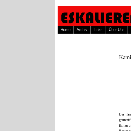
Home
Archiv
Links
Über Uns
Kami
Der Tra
genreaff
ihn zu t