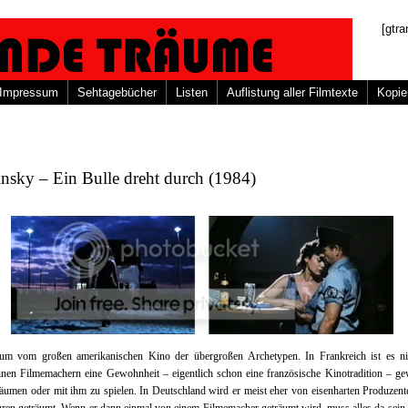
[gtra
Impressum
Sehtagebücher
Listen
Auflistung aller Filmtexte
Kopie
nsky – Ein Bulle dreht durch (1984)
um vom großen amerikanischen Kino der übergroßen Archetypen. In Frankreich ist es ni
inen Filmemachern eine Gewohnheit – eigentlich schon eine französische Kinotradition – g
räumen oder mit ihm zu spielen. In Deutschland wird er meist eher von eisenharten Produzen