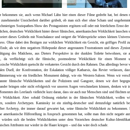
r bekommen sie, auch wenn Michael Lähn hier einen dieser Filme gedreht hat, bei denen 
t zunehmender Unsicherheit darüber grübelt, ob man sich eher ohne Scham und ungehemmt
schmierigen Soziopathen-Show des Protagonisten ergötzen soll oder mit feierlichem Ernst de
lichen, deutschen Wirklichkeit hinter dieser filmischen, amerikanischen Wirklichkeit lauschen s
oriert dieses Grübeln mit Nonchalance und steigert die Widersprüche seines kleinen Univer
ss. Ohne dabei den Bezügen zur wirklichen Wirklichkeit ein Gesicht, ein griffiges Profil z
Ende, als wir dem negativen Höhepunkt dieser angestauten Frustrationen und dieses Zynism
ltigung des Mädchens, aus Dieters Perspektive in der dunklen Toilette beiwohnen, sie a
n, da verflüchtigt sich die filmische, postmoderne Wirklichkeit für einen Moment 
ssische Wirklichkeit quetscht ihr verkatertes Gesicht durch den Rahmen. Das allerdings bevor 
len Duell, der Konfrontation, der Eskalation völliger Katharsis, das Revier verlassen, das
ämmerung wie ein friedliches Monument daliegt, wie ein Western-Saloon. Wenn wir versch
annte filmische Wirklichkeiten und die Polizisten und Gangster, denen wir dort begegne
ander bringen oder nicht erfolgreich vor unseren Augen verschmelzen können, denken wir i
omenten des Leerlaufs vielleicht kurz daran, dass sie auch nur Menschen sind und flüchten un
he Wirklichkeit. Aber sobald Ordnung einkehrt in der filmischen Wirklichkeit, wollen wi
n, sondern Archetypen. Kaminsky ist ein zünftig-deutscher und demzufolge natürlich be
cher Archetyp, der immer darauf gewartet hat, seine filmische Wirklichkeit zu bekommen.
ne amerikanische Hilfestellung in Anspruch genommen hat, sollte man ihm nicht negativ an
 würden sich die beiden Wirklichkeiten unter dem Vorzeichen deutscher Kultur-Identifikat
ischen Attributen nur wieder in die Haare kriegen – und das wäre doch schade.