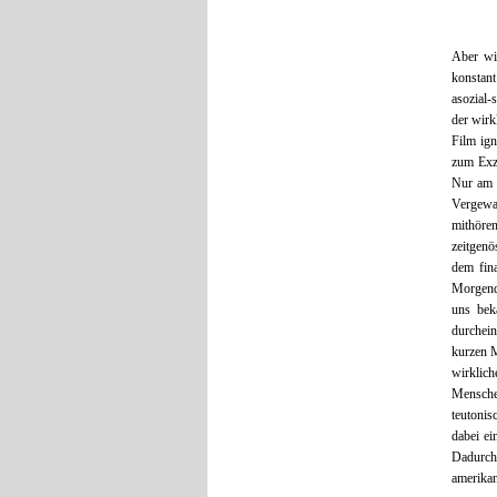
Aber wi
konstan
asozial-
der wirk
Film ign
zum Exze
Nur am 
Vergewa
mithöre
zeitgenö
dem fina
Morgend
uns bek
durchein
kurzen M
wirklic
Mensche
teutonis
dabei ei
Dadurch
amerikan