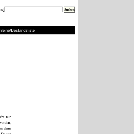
ns]
nleihe/Bestandsliste
cht nur
eworden,
ten denn