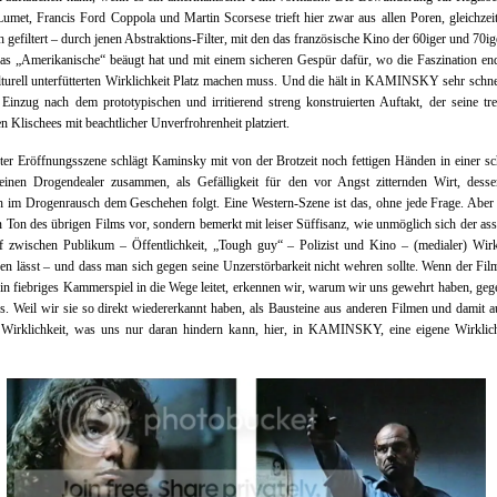
umet, Francis Ford Coppola und Martin Scorsese trieft hier zwar aus allen Poren, gleichzei
h gefiltert – durch jenen Abstraktions-Filter, mit den das französische Kino der 60iger und 70ig
das „Amerikanische“ beäugt hat und mit einem sicheren Gespür dafür, wo die Faszination e
lturell unterfütterten Wirklichkeit Platz machen muss. Und die hält in KAMINSKY sehr schne
 Einzug nach dem prototypischen und irritierend streng konstruierten Auftakt, der seine tre
n Klischees mit beachtlicher Unverfrohrenheit platziert.
ter Eröffnungsszene schlägt Kaminsky mit von der Brotzeit noch fettigen Händen in einer s
einen Drogendealer zusammen, als Gefälligkeit für den vor Angst zitternden Wirt, dess
h im Drogenrausch dem Geschehen folgt. Eine Western-Szene ist das, ohne jede Frage. Aber 
n Ton des übrigen Films vor, sondern bemerkt mit leiser Süffisanz, wie unmöglich sich der ass
f zwischen Publikum – Öffentlichkeit, „Tough guy“ – Polizist und Kino – (medialer) Wirk
en lässt – und dass man sich gegen seine Unzerstörbarkeit nicht wehren sollte. Wenn der Fi
ein fiebriges Kammerspiel in die Wege leitet, erkennen wir, warum wir uns gewehrt haben, geg
s. Weil wir sie so direkt wiedererkannt haben, als Bausteine aus anderen Filmen und damit a
 Wirklichkeit, was uns nur daran hindern kann, hier, in KAMINSKY, eine eigene Wirklich