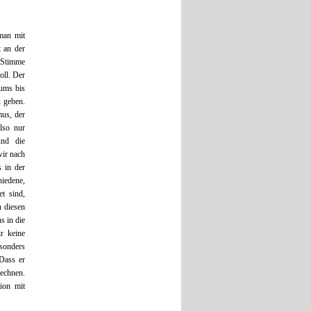
man mit
 an der
r Stimme
oll. Der
sums bis
u geben.
us, der
lso nur
und die
wir nach
s in der
iedene,
t sind,
n diesen
s in die
r keine
sonders
 Dass er
rechnen.
ion mit