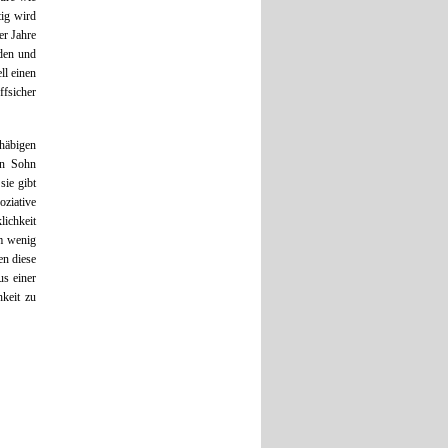
tig wird
er Jahre
nden und
ll einen
ffsicher
chäbigen
en Sohn
sie gibt
oziative
lichkeit
lm wenig
en diese
us einer
keit zu