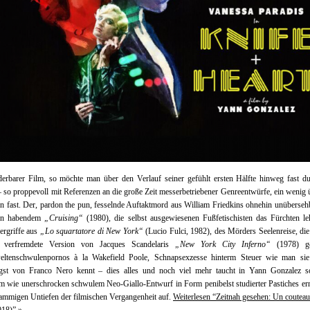
derbarer Film, so möchte man über den Verlauf seiner gefühlt ersten Hälfte hinweg fast d
 so proppevoll mit Referenzen an die große Zeit messerbetriebener Genreentwürfe, ein wenig ü
n fast. Der, pardon the pun, fesselnde Auftaktmord aus William Friedkins ohnehin unüberseh
en habendem
„Cruising“
(1980), die selbst ausgewiesenen Fußfetischisten das Fürchten l
ergriffe aus
„Lo squartatore di New York“
(Lucio Fulci, 1982), des Mörders Seelenreise, die
g verfremdete Version von Jacques Scandelaris
„New York City Inferno“
(1978) ge
eltenschwulenpornos à la Wakefield Poole, Schnapsexzesse hinterm Steuer wie man sie 
igst von Franco Nero kennt – dies alles und noch viel mehr taucht in Yann Gonzalez so
 wie unerschrocken schwulem Neo-Giallo-Entwurf in Form penibelst studierter Pastiches er
ammigen Untiefen der filmischen Vergangenheit auf.
Weiterlesen “Zeitnah gesehen: Un couteau