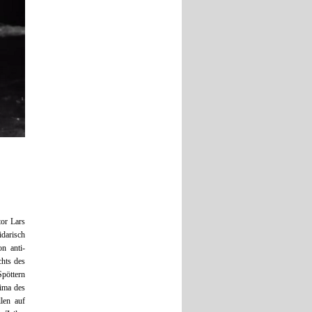
tor Lars
darisch
on anti-
chts des
Spöttern
lima des
len auf