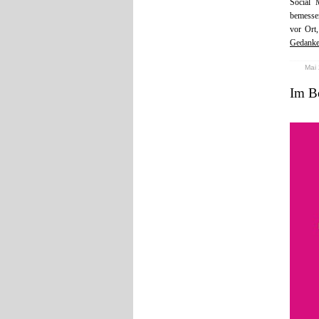
Social 
bemessen
vor Ort,
Gedanken
Mai 
Im Bo