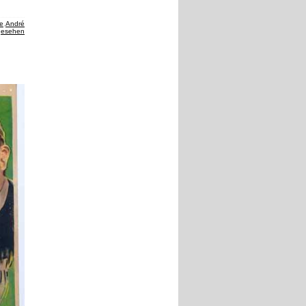
te
,
André
gesehen