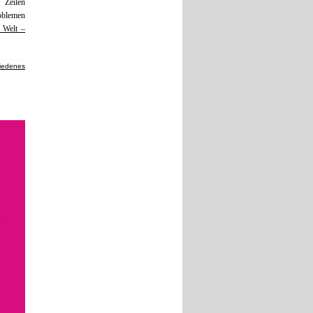
 Zeilen
roblemen
 Welt –
iedenes