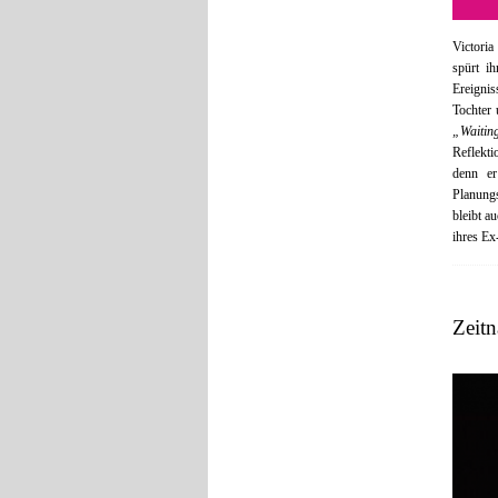
Victoria
spürt i
Ereignis
Tochter 
„Waitin
Reflekti
denn er
Planung
bleibt a
ihres E
Zeitn