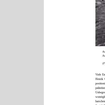
Au
Au
(F
Viele Em
Henrik 
position
palästin
Unbegrei
womöglic
harsche