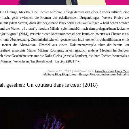
 De Durango, Mexiko. Eine Tochter wird von Lösegelderpressern eines Kartells entführt, ein
hr nach, gerät zwischen die Fronten des eskalierenden Drogenkrieges. Weitere Kreise zie
se mit jedem Schritt, doch der begleitende Blick wird nicht weitläufiger – bald schon werden
und die Mutter.
„La civil“
, Teodora Mihais Spielfilmdebüt nach dem preisgekrönten Dokume
g for August“
(2014), versteht diesen Mediumswechsel wie kaum ein zweiter als Chance zur 
on und Überkreuzung. Zum inhaltsfixierten, gestalterisch indifferenten Problemfilm kann er nie
 meidet die Abstraktion. Obwohl aus einem Dokumentarprojekt über die bereits ku
sauftakt ermordete Mutter Miriam Rodriguez in ein gänzlich anderes Medium herübergew
uch diese Geschichte stets nur die Doña Cielos (Arcelia Ramírez), die ihrer Tochter, bestenfalls 
x-Mannes.
Weiterlesen “Im Bokehnebel – La civil (2021)” »
Oktober 20, 2022 | Veröffentlicht in
Aktuelles Kino
,
Ältere Tex
Malberg
,
Blog
,
Blogautoren
,
Essays
,
Filmbesprechungen
,
Zeitnah 
ah gesehen: Un couteau dans le cœur (2018)