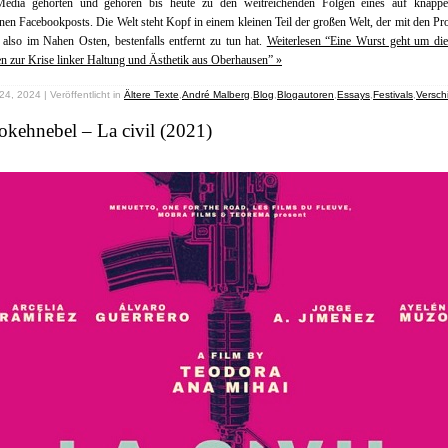
Media gehörten und gehören bis heute zu den weitreichenden Folgen eines auf knappe
en Facebookposts. Die Welt steht Kopf in einem kleinen Teil der großen Welt, der mit den P
 also im Nahen Osten, bestenfalls entfernt zu tun hat.
Weiterlesen “Eine Wurst geht um die
 zur Krise linker Haltung und Ästhetik aus Oberhausen” »
24, 2024 | Veröffentlicht in
Ältere Texte
,
André Malberg
,
Blog
,
Blogautoren
,
Essays
,
Festivals
,
Versch
kehnebel – La civil (2021)