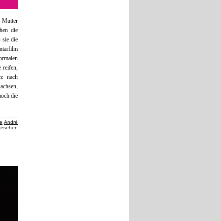
e Mutter
hen die
 sie die
ntarfilm
formalen
 reifen,
rz nach
achsen,
noch die
te
,
André
gesehen