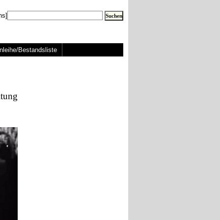
ns]
nleihe/Bestandsliste
ltung