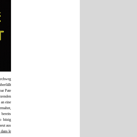
urchweg
berfällt
bar Pate
ehrenden
 an eine
mahnt,
bereits
 hitzig
neut aus
 dans le