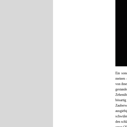
Ein son
meinen –
von ihne
gestand
Zehenüb
bösarti
Zauberw
ausgieb
schwülem
den schl