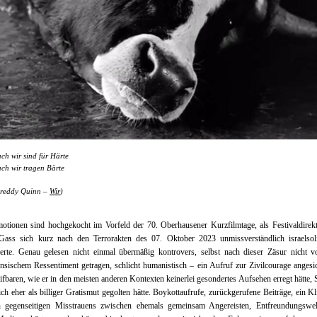
ch wir sind für Härte
ch wir tragen Bärte
reddy Quinn –
Wir
)
otionen sind hochgekocht im Vorfeld der 70. Oberhausener Kurzfilmtage, als Festivaldirek
Gass sich kurz nach den Terrorakten des 07. Oktober 2023 unmissverständlich israelsoli
ierte. Genau gelesen nicht einmal übermäßig kontrovers, selbst nach dieser Zäsur nicht v
ensischem Ressentiment getragen, schlicht humanistisch – ein Aufruf zur Zivilcourage angesi
fbaren, wie er in den meisten anderen Kontexten keinerlei gesondertes Aufsehen erregt hätte, 
h eher als billiger Gratismut gegolten hätte. Boykottaufrufe, zurückgerufene Beiträge, ein K
n gegenseitigen Misstrauens zwischen ehemals gemeinsam Angereisten, Entfreundungswel