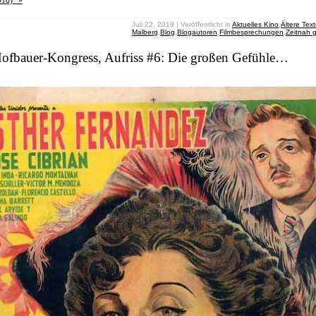
018)” »
Juli 22, 2019 | Veröffentlicht in
Aktuelles Kino
,
Ältere Tex
Malberg
,
Blog
,
Blogautoren
,
Filmbesprechungen
,
Zeitnah 
Hofbauer-Kongress, Aufriss #6: Die großen Gefühle…