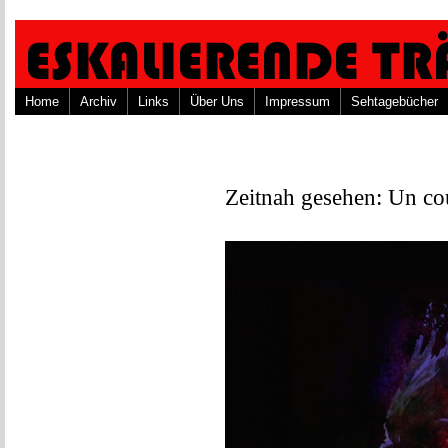
Home
Archiv
Links
Über Uns
Impressum
Sehtagebücher
Zeitnah gesehen: Un co