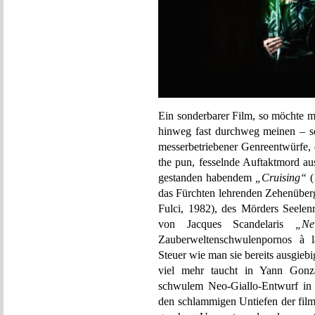
Ein sonderbarer Film, so möchte ma
hinweg fast durchweg meinen – so
messerbetriebener Genreentwürfe, 
the pun, fesselnde Auftaktmord au
gestanden habendem
„Cruising“
(
das Fürchten lehrenden Zehenüber
Fulci, 1982), des Mörders Seelenr
von Jacques Scandelaris
„Ne
Zauberweltenschwulenpornos à l
Steuer wie man sie bereits ausgieb
viel mehr taucht in Yann Gonz
schwulem Neo-Giallo-Entwurf in F
den schlammigen Untiefen der fil