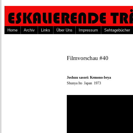
Home
Archiv
Links
Über Uns
Impressum
Sehtagebücher
Filmvorschau #40
Joshuu sasori: Kemono-beya
Shunya Ito Japan 1973