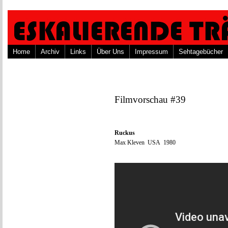
Home
Archiv
Links
Über Uns
Impressum
Sehtagebücher
Filmvorschau #39
Ruckus
Max Kleven USA 1980