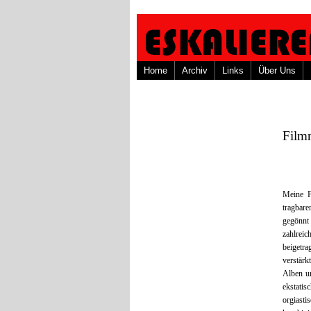
Home
Archiv
Links
Über Uns
Film
Meine F
tragbare
gegönnt
zahlrei
beigetr
verstärk
Alben u
ekstatis
orgiast