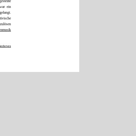
stellte
war ein
gelangt.
tivische
szulösen
lmmusik
iedenes