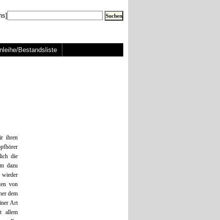
ns]
nleihe/Bestandsliste
r ihren
opfhörer
ich die
am dazu
 wieder
lten von
her dem
iner Art
t allem