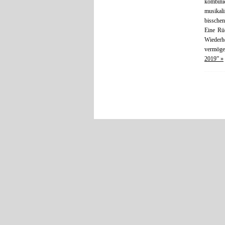
kombini
musikal
bisschen
Eine Rüc
Wiederho
vermögen
2019” »