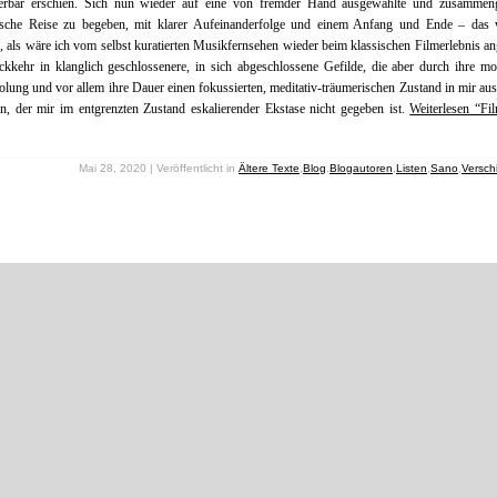
erbar erschien. Sich nun wieder auf eine von fremder Hand ausgewählte und zusammenge
ische Reise zu begeben, mit klarer Aufeinanderfolge und einem Anfang und Ende – das 
, als wäre ich vom selbst kuratierten Musikfernsehen wieder beim klassischen Filmerlebnis an
kkehr in klanglich geschlossenere, in sich abgeschlossene Gefilde, die aber durch ihre mo
lung und vor allem ihre Dauer einen fokussierten, meditativ-träumerischen Zustand in mir au
, der mir im entgrenzten Zustand eskalierender Ekstase nicht gegeben ist.
Weiterlesen “Fi
Mai 28, 2020 | Veröffentlicht in
Ältere Texte
,
Blog
,
Blogautoren
,
Listen
,
Sano
,
Versch