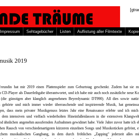
[gtra
Impressum
Sehtagebücher
Listen
Auflistung aller Filmtexte
Kopie
musik 2019
reundin hat mir 2019 einen Plattenspieler zum Geburtstag geschenkt. Zudem hat sie mi
n CD-Player als Dauerleihgabe überantwortet, und ich habe mir auch noch zusätzliche neue K
 (die günstigen aber klanglich angenehmen Beyerdynamic DT990). All dies sowie natürl
ch gehörte und mich immer wieder überraschende und inspirierende Musik, hat gemeins
agen, dass mein privater Musikgenuss letztes Jahr eine Renaissance erlebte und ich mich
t dem intensiven und vielfach wiederholten Hineinfallenlassen in die extensiven Klangwe
nd ähnlichen angenehm ausufernden Aufnahmen gewidmet habe. Viele Jahre zuvor hatte ich e
chen Rausch von verschiedenartigsten kürzeren einzelnen Songs und Musikstücken gefrönt, e
ischem musikalischen Gangbang, in dem durch fröhliches „Zapping“ jederzeit alles mi