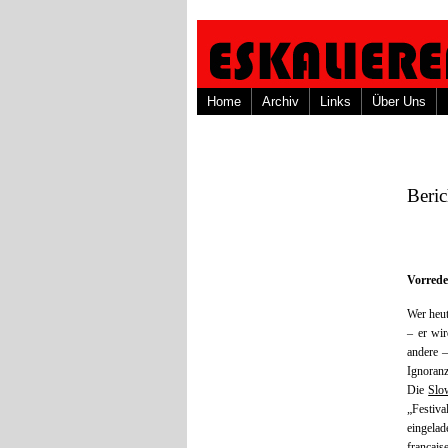
Home
Archiv
Links
Über Uns
Beric
Vorrede
Wer heut
– er wi
andere –
Ignoranz
Die
Slo
„Festiv
eingelad
français