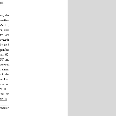
en, das
haltlich
MASTER,
en, aber
es Jahr
erweile
ckt und
genüber
nem 60-
ST und
eltweit
s einem
 in der
punkten
m schön
 ON THE
nd als
als” »
rmedien