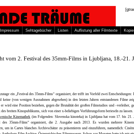
[gtra
Impressum
Sehtagebücher
Listen
Auflistung aller Filmtexte
Kopie
ht vom 2. Festival des 35mm-Films in Ljubljana, 18.-21. 
zutage ein „Festival des 35mm-Films“ organisiert, der trifft im Vorfeld zwei Entscheidungen: 
rd keine (von wenigen Ausnahmen abgesehen) in den letzten Jahren entstandenen Filme zeig
 er wird eine Position beziehen, gegen die Brutalität der großen Filmstudios und –verleiher, g
 des breiten Kinopublikums, sich von einer x-beliebigen Vorführungsform berieseln zu lassen.
wenische Kinemathek
(im Folgenden: Slovenska kinoteka) in Ljubljana hat vom 17. bis 21. 
al des 35mm-Films“ organisiert, die 2. Ausgabe nach 2013. Es wurden mehrere Kinem
en, um in Cartes blanches Archivschätze zu präsentieren und einzuführen, namentlich: Ciné
e, Anthology Film Archive, Österreichisches Filmmuseum. Schon vor Monaten hatte ich mir ei