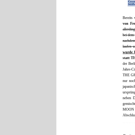
Bereits
von Fre
allerdi
bei dem 
nachdem
laufen 
wurde b
statt 
der Ber
Jahre-
THE GRE
nur noc
japanis
ursprün
neben D
gemisc
MOON u
Abschlu