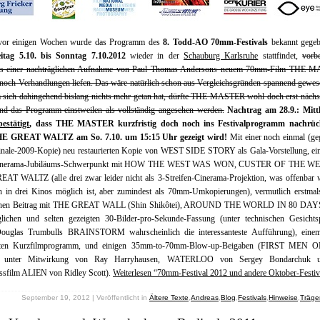
 vor einigen Wochen wurde das Programm des
8. Todd-AO 70mm-Festivals
bekannt gegeb
itag 5.10. bis Sonntag 7.10.2012
wieder in der
Schauburg Karlsruhe
stattfindet,
vorbe
ngs einer nachträglichen Aufnahme von Paul Thomas Andersons neuem 70mm-Film THE 
noch Verhandlungen liefen. Das wäre natürlich schon aus Vergleichsgründen spannend gewes
 sich dahingehend bislang nichts mehr getan hat, dürfte THE MASTER wohl doch erst nächst
und das Programm einstweilen als vollständig angesehen werden.
Nachtrag am 28.9.: Mittl
estätigt
, dass THE MASTER kurzfristig doch noch ins Festivalprogramm nachrü
THE GREAT WALTZ am So. 7.10. um 15:15 Uhr gezeigt wird!
Mit einer noch einmal (ge
linale-2009-Kopie) neu restaurierten Kopie von WEST SIDE STORY als Gala-Vorstellung, ei
Cinerama-Jubiläums-Schwerpunkt mit HOW THE WEST WAS WON, CUSTER OF THE WE
AT WALTZ (alle drei zwar leider nicht als 3-Streifen-Cinerama-Projektion, was offenbar w
h in drei Kinos möglich ist, aber zumindest als 70mm-Umkopierungen), vermutlich erstmal
chen Beitrag mit THE GREAT WALL (Shin Shikôtei), AROUND THE WORLD IN 80 DAYS
glichen und selten gezeigten 30-Bilder-pro-Sekunde-Fassung (unter technischen Gesichts
ouglas Trumbulls BRAINSTORM wahrscheinlich die interessanteste Aufführung), eine
hten Kurzfilmprogramm, und einigen 35mm-to-70mm-Blow-up-Beigaben (FIRST MEN
nter Mitwirkung von Ray Harryhausen, WATERLOO von Sergey Bondarchuk u
ssfilm ALIEN von Ridley Scott).
Weiterlesen “70mm-Festival 2012 und andere Oktober-Festiv
September 19, 2012 | Veröffentlicht in
Ältere Texte
,
Andreas
,
Blog
,
Festivals
,
Hinweise
,
Träge