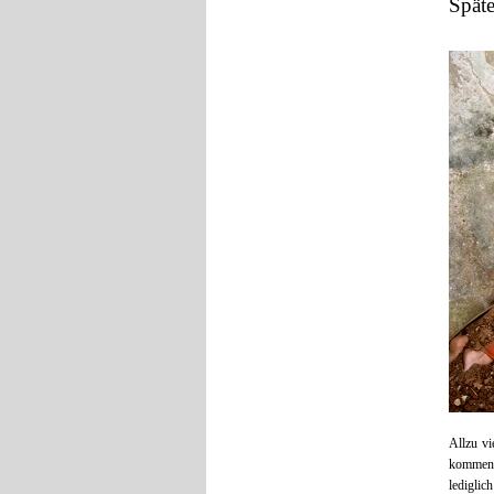
Spät
Allzu vi
kommend
ledigli