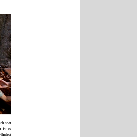
ich spät
 ist es
lmfest