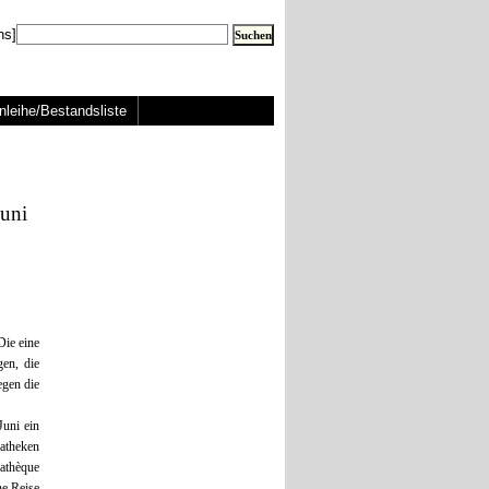
ns]
nleihe/Bestandsliste
Juni
Die eine
en, die
egen die
Juni ein
atheken
mathèque
ne Reise