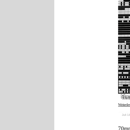
Weiterle
Juli 1
70mm