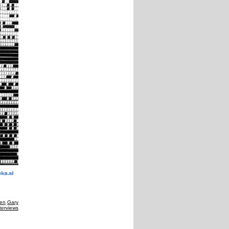
gen
,
Gary
terviews