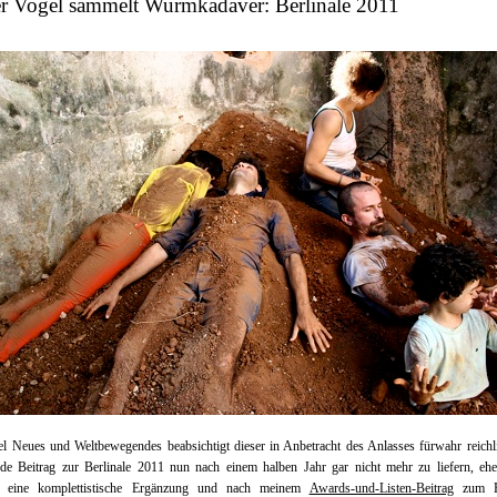
er Vogel sammelt Wurmkadaver: Berlinale 2011
el Neues und Weltbewegendes beabsichtigt dieser in Anbetracht des Anlasses fürwahr reichl
e Beitrag zur Berlinale 2011 nun nach einem halben Jahr gar nicht mehr zu liefern, eher
ch eine komplettistische Ergänzung und nach meinem
Awards-und-Listen-Beitrag
zum Fi