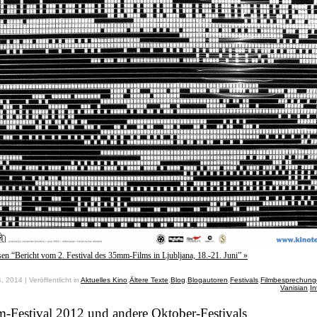
sen “Bericht vom 2. Festival des 35mm-Films in Ljubljana, 18.-21. Juni” »
4, 2014 | Veröffentlicht in
Aktuelles Kino
,
Ältere Texte
,
Blog
,
Blogautoren
,
Festivals
,
Filmbesprechun
Vanisian
,
In
-Festival 2012 und andere Oktober-Festivals