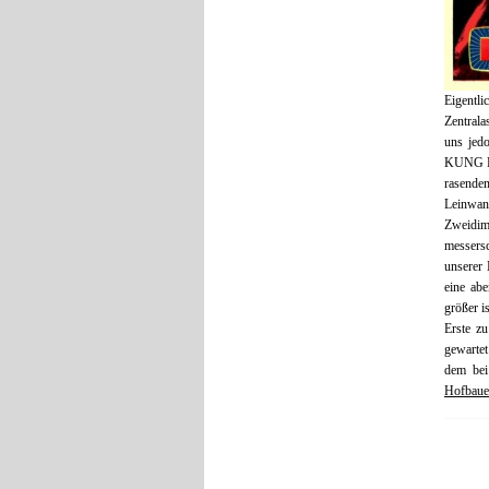
Eigentli
Zentrala
uns jed
KUNG FU
rasende
Leinwan
Zweidime
messersc
unserer
eine ab
größer i
Erste z
gewartet
dem bei
Hofbaue