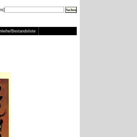
ns]
nleihe/Bestandsliste