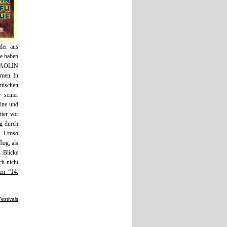
der aus
de haben
SHAOLIN
men. In
mischen
 seiner
eine und
tter vor
g durch
t. Umso
log, als
 Blicke
ch nicht
sen “14.
Festivals