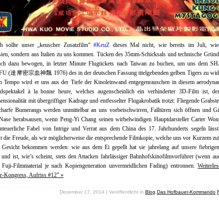
ch sollte unser „keuscher Zusatzfilm“ ‪
#‎KeuZ‬
dieses Mal nicht, wie bereits im Juli, wie
sien, sondern aus Italien zu uns kommen. Tücken des 35mm-Schicksals und technische Grün
och dazu bewogen, in letzter Minute Flugtickets nach Taiwan zu buchen, um uns dem 
 (達摩密宗血神飄 1976) des in der deutschen Fassung titelgebenden gelben Tigers zu wid
m Tempo wird er uns aus der Tiefe der Kinoleinwand entgegenrauschen in diesem aerodyna
dspektakel à la bonne heure, welches augenscheinlich ein verhinderter 3D-Film ist, der
nsionalität mit übergriffiger Kadrage und entfesselter Flugakrobatik trotzt: Fliegende Grabst
harfe Bumerangs werden unmittelbar an uns vorbeischwirren, Falltüren sich öffnen und Gi
 Nase herabsausen, wenn Peng-Yi Chang seinen wirbelwindigen Hauptdarsteller Carter Won
enteuerliche Fabel von Intrige und Verrat aus dem China des 17. Jahrhunderts segeln läss
st die Freude, als wir möglicherweise die entsprechende Filmkopie, welche uns vor Kurzem zuf
u Gesicht bekommen werden: wie aus dem Ei gepellt hat sie jahrelang auf unsere fiebrigen
 und ist, wie’s scheint, stets den Attacken fahrlässiger Bahnhofskinofilmvorführer (wenn au
 Fuji-Filmmaterial je nach Kopiengeneration unvermeidlichen Fading) entronnen.
Weiterle
r-Kongress, Aufriss #12” »
Dezember 17, 2014 | Veröffentlicht in
Blog
,
Das Hofbauer-Kommando
,