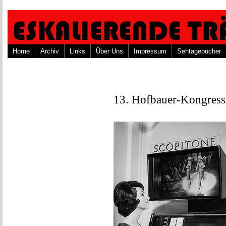
Home
Archiv
Links
Über Uns
Impressum
Sehtagebücher
13. Hofbauer-Kongress,