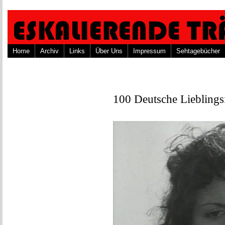
Home
Archiv
Links
Über Uns
Impressum
Sehtagebücher
100 Deutsche Lieblings