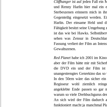
Cliffhanger
ist auf jeden Fall ein 
und Renny Harlin hier mal ein e
Sterbeszenen erinnern mich in ih
Gegenteilig eingesetzt werden. E
Harlin. Der einsame Held und d
Fähigkeit besitzt seine Umgebung z
ist das wie bei Hawks. Selbstüber
sehen was Zensur in Deutschlan
Fassung verliert der Film an Inten
Gewaltszenen.
Red Planet
habe ich 2001 im Kino 
aber der Film hätte mir mit Sicherh
die DVD ein und der Film ist w
unangestrengtes Genrekino das so völ
In den 50ern wäre das sicher ei
Regisseur wohl ziemlich rein
angeklebte Ende passen so gar n
warum so viele Drehbuchgurus de
An sich wird der Film dadurch ab
funktioniert macht ja manchmal Pl