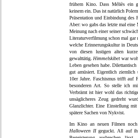
frühem Kino. Dass Méliès ein ge
keinem ein. Das ist natürlich Polemi
Präsentation und Einbindung des 
Aber: wo gabs das letzte mal eine 
Meinung nach einer seiner schwächs
Literaturverfilmung schon mal gar 
welche Erinnerungskultur in Deut
von diesen lustigen alten kurz
gewalttätig.
Himmelskibet
war wohl
Leben gesehen habe. Dilettantisch
gut amüsiert. Eigentlich ziemlich 
10er Jahre. Faschismus trifft au
besonderen Art. So stelle ich mi
Verbrämt ist hier wohl das richti
unsäglicheres Zeug gedreht wurd
Glanzlichter. Eine Einstellung mi
spätere Sachen von Nykvist.
Im Kino an neuen Filmen noc
Halloween II
geguckt. All auf ih
Begeisterung ausbrechen lässt.