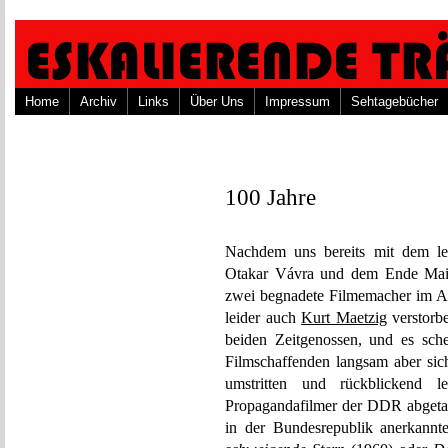
Home
Archiv
Links
Über Uns
Impressum
Sehtagebücher
100 Jahre
Nachdem uns bereits mit dem let
Otakar Vávra und dem Ende Mai
zwei begnadete Filmemacher im Alt
leider auch
Kurt Maetzig
verstorbe
beiden Zeitgenossen, und es sch
Filmschaffenden langsam aber sich
umstritten und rückblickend 
Propagandafilmer der DDR abgetan
in der Bundesrepublik anerkan