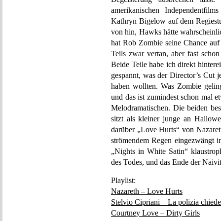
amerikanischen Independentfilms
Kathryn Bigelow auf dem Regiestu
von hin, Hawks hätte wahrscheinli
hat Rob Zombie seine Chance auf e
Teils zwar vertan, aber fast scho
Beide Teile habe ich direkt hinter
gespannt, was der Director’s Cut j
haben wollten. Was Zombie gelin
und das ist zumindest schon mal et
Melodramatischen. Die beiden bes
sitzt als kleiner junge an Hall
darüber „Love Hurts“ von Nazareth
strömendem Regen eingezwängt i
„Nights in White Satin“ klaustro
des Todes, und das Ende der Naivit
Playlist:
Nazareth – Love Hurts
Stelvio Cipriani – La polizia chiede
Courtney Love – Dirty Girls