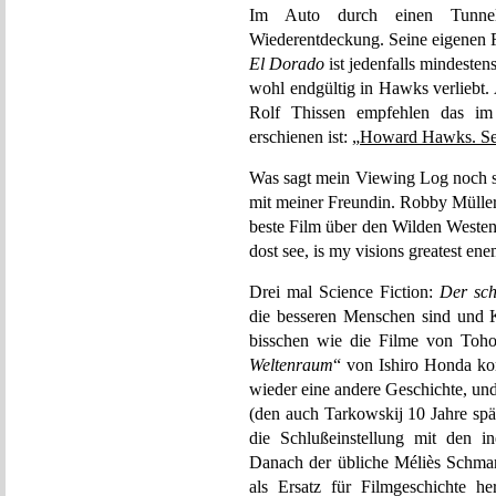
Im Auto durch einen Tunne
Wiederentdeckung. Seine eigenen 
El Dorado
ist jedenfalls mindeste
wohl endgültig in Hawks verliebt.
Rolf Thissen empfehlen das im
erschienen ist: „
Howard Hawks. Sei
Was sagt mein Viewing Log noch
mit meiner Freundin. Robby Müller
beste Film über den Wilden Westen 
dost see, is my visions greatest en
Drei mal Science Fiction:
Der sch
die besseren Menschen sind und K
bisschen wie die Filme von Toho
Weltenraum
“ von Ishiro Honda ko
wieder eine andere Geschichte, un
(den auch Tarkowskij 10 Jahre spät
die Schlußeinstellung mit den in
Danach der übliche Méliès Schma
als Ersatz für Filmgeschichte h