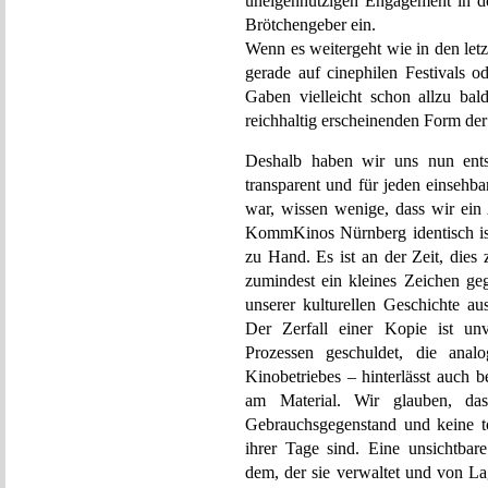
uneigennützigen Engagement in d
Brötchengeber ein.
Wenn es weitergeht wie in den let
gerade auf cinephilen Festivals o
Gaben vielleicht schon allzu bal
reichhaltig erscheinenden Form de
Deshalb haben wir uns nun ents
transparent und für jeden einsehb
war, wissen wenige, dass wir ein 
KommKinos Nürnberg identisch ist.
zu Hand. Es ist an der Zeit, dies
zumindest ein kleines Zeichen ge
unserer kulturellen Geschichte a
Der Zerfall einer Kopie ist un
Prozessen geschuldet, die analo
Kinobetriebes – hinterlässt auch 
am Material. Wir glauben, da
Gebrauchsgegenstand und keine t
ihrer Tage sind. Eine unsichtbar
dem, der sie verwaltet und von La