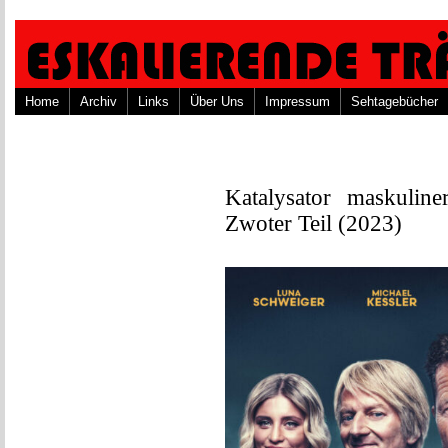
Home
Archiv
Links
Über Uns
Impressum
Sehtagebücher
Katalysator maskulin
Zwoter Teil (2023)