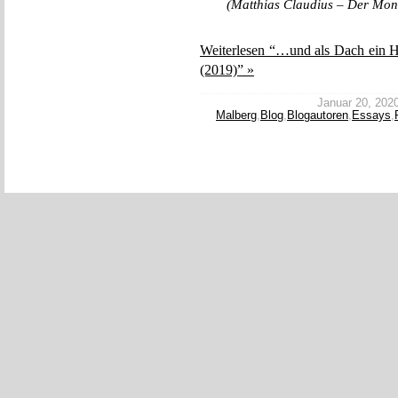
(Matthias Claudius – Der Mon
Weiterlesen “…und als Dach ein H
(2019)” »
Januar 20, 2020 
Malberg
,
Blog
,
Blogautoren
,
Essays
,