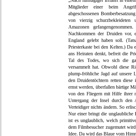
„Nach fünftägiger Irrfahrt in ein
Mitglieder einer beim Angrif
abgeschossenen Bomberbesatzung 
von vierzig schurzbekleideten 
Amazonen gefangengenommen. D
Nachkommen der Druiden vor, e
England gelebt haben soll. (Tat
Priesterkaste bei den Kelten.) Da
ans Heiraten denkt, befreit die Pr
Tal des Todes, wo sich die ganz
versammelt hat. Obwohl diese Ri
plump-fröhliche Jagd auf unsere 
den Druidentöchtern retten diese 
ernst werden, überfallen bärtige M
von den Fliegern mit Hilfe ihrer
Untergang der Insel durch den 
Verteidiger nichts ändern. So erlis
Nur einer bringt die unglaubliche
ist es unglaublich, welch primiti
dem Filmbesucher zugemutet wird, 
Idee. Da wird das Blaue vom Himme