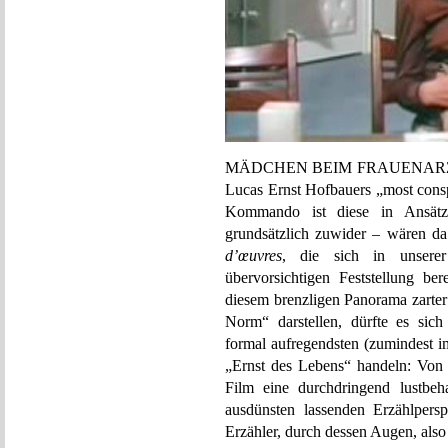
MÄDCHEN BEIM FRAUENARZT ist
Lucas Ernst Hofbauers „most consp
Kommando ist diese in Ansätze
grundsätzlich zuwider – wären da
d’œuvres
, die sich in unserer
übervorsichtigen Feststellung be
diesem brenzligen Panorama zarter
Norm“ darstellen, dürfte es sic
formal aufregendsten (zumindest i
„Ernst des Lebens“ handeln: Von d
Film eine durchdringend lustbeh
ausdünsten lassenden Erzählpersp
Erzähler, durch dessen Augen, als