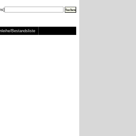
ns]
nleihe/Bestandsliste