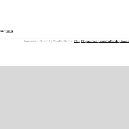
und
mehr
.
November 29, 2011 | Veröffentlicht in
Blog
,
Blogautoren
,
Filmschaffende
,
Hinwei