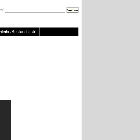
ns]
nleihe/Bestandsliste