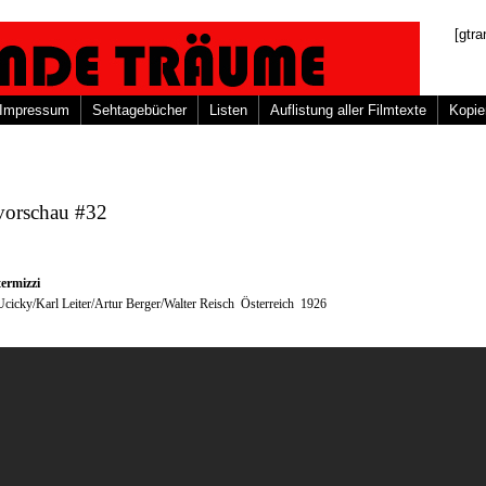
[gtra
Impressum
Sehtagebücher
Listen
Auflistung aller Filmtexte
Kopie
vorschau #32
termizzi
cicky/Karl Leiter/Artur Berger/Walter Reisch Österreich 1926