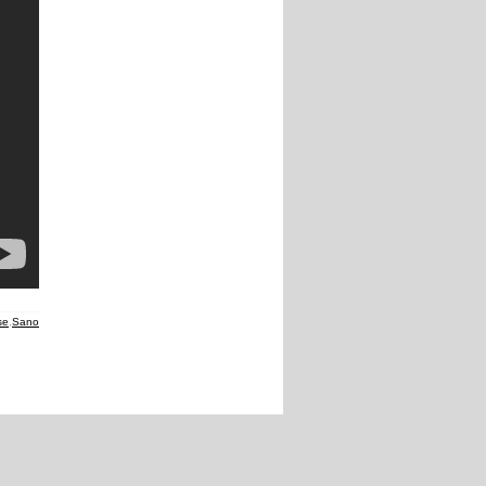
se
,
Sano