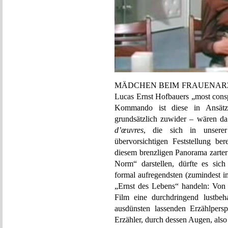
MÄDCHEN BEIM FRAUENARZT ist
Lucas Ernst Hofbauers „most consp
Kommando ist diese in Ansätze
grundsätzlich zuwider – wären da
d’œuvres
, die sich in unserer
übervorsichtigen Feststellung be
diesem brenzligen Panorama zarter
Norm“ darstellen, dürfte es sic
formal aufregendsten (zumindest i
„Ernst des Lebens“ handeln: Von d
Film eine durchdringend lustbeh
ausdünsten lassenden Erzählpersp
Erzähler, durch dessen Augen, als