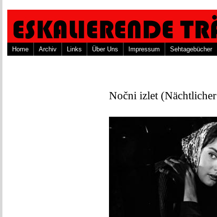
Home
Archiv
Links
Über Uns
Impressum
Sehtagebücher
Nočni izlet (Nächtliche