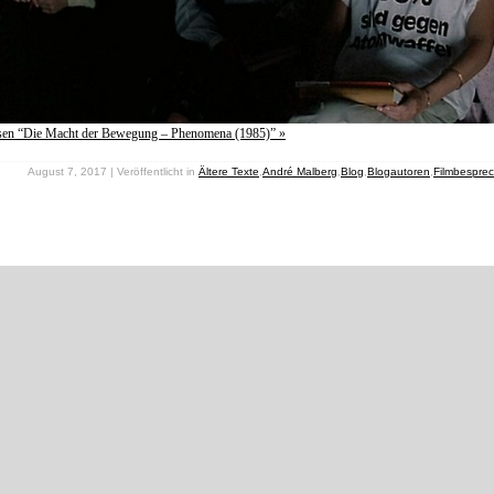
esen “Die Macht der Bewegung – Phenomena (1985)” »
August 7, 2017 | Veröffentlicht in
Ältere Texte
,
André Malberg
,
Blog
,
Blogautoren
,
Filmbespre