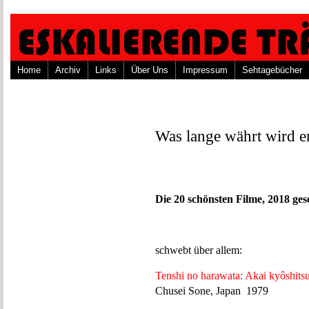
Home
Archiv
Links
Über Uns
Impressum
Sehtagebücher
Was lange währt wird e
Die 20 schönsten Filme, 2018 ge
schwebt über allem:
Tenshi no harawata: Akai kyôshits
Chusei Sone, Japan 1979