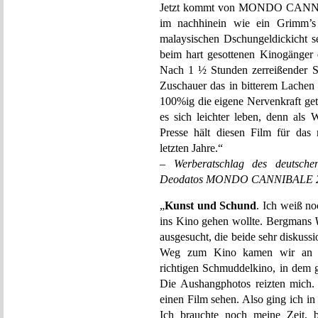
Jetzt kommt von MONDO CANNIBAL
im nachhinein wie ein Grimm’
malaysischen Dschungeldickicht s
beim hart gesottenen Kinogänger 
Nach 1 ½ Stunden zerreißender S
Zuschauer das in bitterem Lache
100%ig die eigene Nervenkraft get
es sich leichter leben, denn als W
Presse hält diesen Film für das 
letzten Jahre.“
– Werberatschlag des deutsche
Deodatos MONDO CANNIBALE 
„
Kunst und Schund
. Ich weiß no
ins Kino gehen wollte. Bergmans
ausgesucht, die beide sehr diskus
Weg zum Kino kamen wir an ei
richtigen Schmuddelkino, in dem g
Die Aushangphotos reizten mich. 
einen Film sehen. Also ging ich i
Ich brauchte noch meine Zeit, b