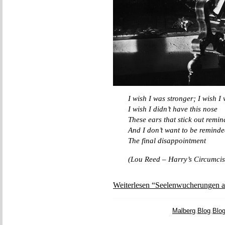
I wish I was stronger; I wish I
I wish I didn’t have this nose
These ears that stick out remi
And I don’t want to be reminded
The final disappointment
(Lou Reed – Harry’s Circumcis
Weiterlesen “Seelenwucherungen a
Malberg
,
Blog
,
Blo