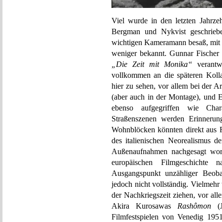
Viel wurde in den letzten Jahrz
Bergman und Nykvist geschrieb
wichtigen Kameramann besaß, mit d
weniger bekannt. Gunnar Fischer 
„Die Zeit mit Monika“
verantwo
vollkommen an die späteren Kolla
hier zu sehen, vor allem bei der 
(aber auch in der Montage), und 
ebenso aufgegriffen wie Char
Straßenszenen werden Erinneru
Wohnblöcken könnten direkt aus 
des italienischen Neorealismus d
Außenaufnahmen nachgesagt word
europäischen Filmgeschichte 
Ausgangspunkt unzähliger Beobac
jedoch nicht vollständig. Vielmeh
der Nachkriegszeit ziehen, vor al
Akira Kurosawas
Rashômon
(J
Filmfestspielen von Venedig 195