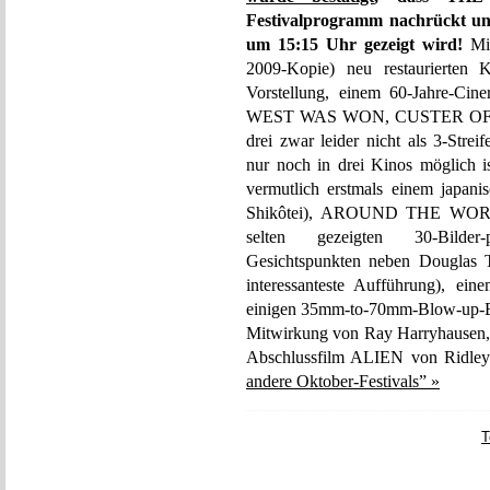
Festivalprogramm nachrückt 
um 15:15 Uhr gezeigt wird!
Mit
2009-Kopie) neu restauriert
Vorstellung, einem 60-Jahre-C
WEST WAS WON, CUSTER OF 
drei zwar leider nicht als 3-Stre
nur noch in drei Kinos möglich 
vermutlich erstmals einem jap
Shikôtei), AROUND THE WORLD
selten gezeigten 30-Bilder-
Gesichtspunkten neben Douglas
interessanteste Aufführung), ei
einigen 35mm-to-70mm-Blow-up
Mitwirkung von Ray Harryhause
Abschlussfilm ALIEN von Ridley
andere Oktober-Festivals” »
T