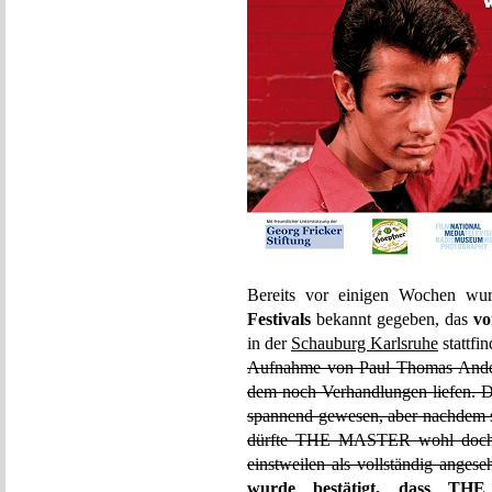
Bereits vor einigen Wochen w
Festivals
bekannt gegeben, das
vo
in der
Schauburg Karlsruhe
stattfin
Aufnahme von Paul Thomas And
dem noch Verhandlungen liefen. D
spannend gewesen, aber nachdem si
dürfte THE MASTER wohl doch e
einstweilen als vollständig anges
wurde bestätigt
, dass THE 