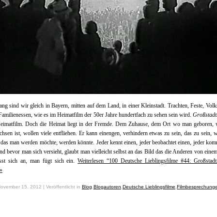
g sind wir gleich in Bayern, mitten auf dem Land, in einer Kleinstadt. Trachten, Feste, Vol
Familienessen, wie es im Heimatfilm der 50er Jahre hundertfach zu sehen sein wird.
Großstadt
 Heimatfilm. Doch die Heimat liegt in der Fremde. Dem Zuhause, dem Ort wo man geboren,
hsen ist, wollen viele entfliehen. Er kann einengen, verhindern etwas zu sein, das zu sein,
r das man werden möchte, werden könnte. Jeder kennt einen, jeder beobachtet einen, jeder kom
nd bevor man sich versieht, glaubt man vielleicht selbst an das Bild das die Anderen von eine
st sich an, man fügt sich ein.
Weiterlesen “100 Deutsche Lieblingsfilme #44: Großstadt
»
ovember 15, 2012 | Veröffentlicht in
Blog
,
Blogautoren
,
Deutsche Lieblingsfilme
,
Filmbesprechung