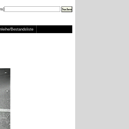
ns]
nleihe/Bestandsliste