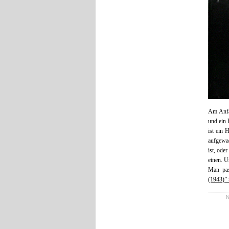
Am Anfan
und ein 
ist ein
aufgewac
ist, ode
einen. U
Man pas
(1943)” 
N