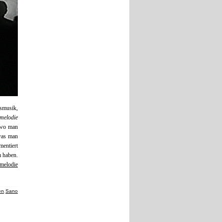
ksmusik,
melodie
 wo man
 was man
mentiert
m haben.
melodie
en
,
Sano