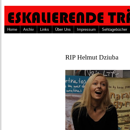
Home
Archiv
Links
Über Uns
Impressum
Sehtagebücher
RIP Helmut Dziuba