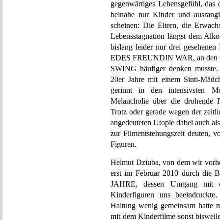
gegenwärtiges Lebensgefühl, das d
beinahe nur Kinder und ausrang
scheinen: Die Eltern, die Erwachs
Lebensstagnation längst dem Alko
bislang leider nur drei gesehen
EDES FREUNDIN WAR, an den ich k
SWING häufiger denken musste. D
20er Jahre mit einem Sinti-Mäd
gerinnt in den intensivsten M
Melancholie über die drohende Fl
Trotz oder gerade wegen der zeitl
angedeuteten Utopie dabei auch als
zur Filmentstehungszeit deuten, v
Figuren.
Helmut Dziuba, von dem wir vorher
erst im Februar 2010 durch die
JAHRE, dessen Umgang mit de
Kinderfiguren uns beeindruckte,
Haltung wenig gemeinsam hatte mi
mit dem Kinderfilme sonst bisweile