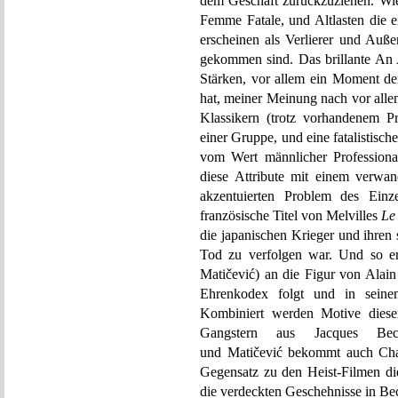
dem Geschäft zurückzuziehen. Wie 
Femme Fatale, und Altlasten die 
erscheinen als Verlierer und Auße
gekommen sind. Das brillante An 
Stärken, vor allem ein Moment den
hat, meiner Meinung nach vor alle
Klassikern (trotz vorhandenem P
einer Gruppe, und eine fatalistisch
vom Wert männlicher Professional
diese Attribute mit einem verwan
akzentuierten Problem des Einz
französische Titel von Melvilles
Le
die japanischen Krieger und ihren
Tod zu verfolgen war. Und so er
Matičević) an die Figur von Alai
Ehrenkodex folgt und in seinem
Kombiniert werden Motive dieser
Gangstern aus Jacques B
und Matičević bekommt auch Char
Gegensatz zu den Heist-Filmen die
die verdeckten Geschehnisse in B