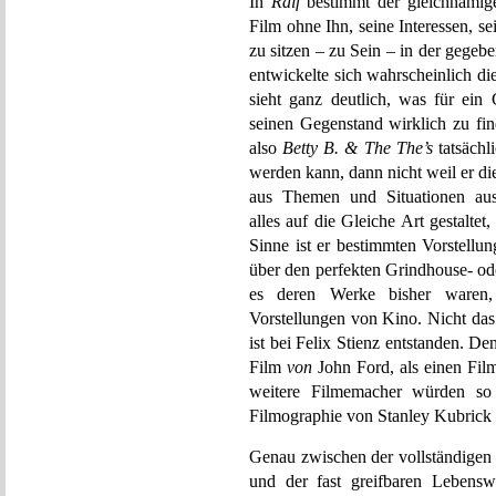
In
Ralf
bestimmt der gleichnamige
Film ohne Ihn, seine Interessen, se
zu sitzen – zu Sein – in der geg
entwickelte sich wahrscheinlich d
sieht ganz deutlich, was für ei
seinen Gegenstand wirklich zu fin
also
Betty B. & The The’s
tatsächl
werden kann, dann nicht weil er dies
aus Themen und Situationen aus 
alles auf die Gleiche Art gestalte
Sinne ist er bestimmten Vorstell
über den perfekten Grindhouse- od
es deren Werke bisher waren,
Vorstellungen von Kino. Nicht das 
ist bei Felix Stienz entstanden. De
Film
von
John Ford, als einen Fi
weitere Filmemacher würden so 
Filmographie von Stanley Kubrick
Genau zwischen der vollständigen r
und der fast greifbaren Lebensw