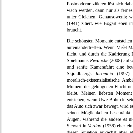
Postmoderne zitieren löst sich da
wach werden, dann nur als fernes
unter Gleichen. Genausowenig 
(1941) zitiert, wie Bogart eben 
braucht.
Die schönsten Momente entstehen
aufeinandertreffen. Wenn Mišel M
flieht, und durch die Kadrierung
Spielmanns
Revanche
(2008) aufko
und sanfte Kamerafahrt eine bet
Skjoldbjærgs
Insomnia
(1997) g
moralisch-existenzialistische Amb
Moment der gelungenen Flucht neb
bleibt. Meinen liebsten Moment
entstehen, wenn Uwe Bohm in sei
das Auto sich zwar bewegt, wird e
seinen Möglichkeiten beschränkt.
Augen, während die andere es ni
Stewart in
Vertigo
(1958) eher ein
dieser Situation erwächst aber 