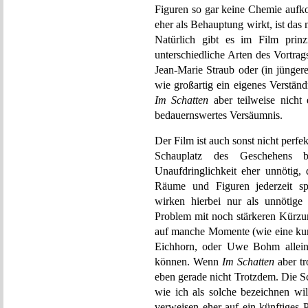
Figuren so gar keine Chemie auf
eher als Behauptung wirkt, ist da
Natürlich gibt es im Film prin
unterschiedliche Arten des Vortra
Jean-Marie Straub oder (in jünger
wie großartig ein eigenes Verstän
Im Schatten
aber teilweise nicht e
bedauernswertes Versäumnis.
Der Film ist auch sonst nicht perfe
Schauplatz des Geschehens be
Unaufdringlichkeit eher unnötig,
Räume und Figuren jederzeit sp
wirken hierbei nur als unnötige
Problem mit noch stärkeren Kürz
auf manche Momente (wie eine ku
Eichhorn, oder Uwe Bohm allein 
können. Wenn
Im Schatten
aber tr
eben gerade nicht Trotzdem. Die 
wie ich als solche bezeichnen wi
verweisen eher auf ein künftiges 