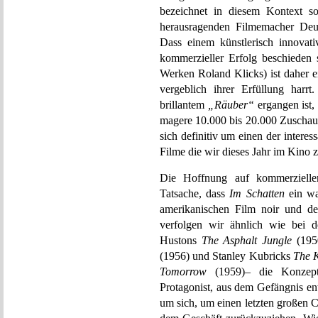
bezeichnet in diesem Kontext so
herausragenden Filmemacher Deut
Dass einem künstlerisch innovat
kommerzieller Erfolg beschieden 
Werken Roland Klicks) ist daher e
vergeblich ihrer Erfüllung har
brillantem
„Räuber“
ergangen ist,
magere 10.000 bis 20.000 Zuschaue
sich definitiv um einen der inter
Filme die wir dieses Jahr im Kino
Die Hoffnung auf kommerziellen
Tatsache, dass
Im Schatten
ein wa
amerikanischen Film noir und de
verfolgen wir ähnlich wie bei 
Hustons
The Asphalt Jungle
(1950
(1956) und Stanley Kubricks
The K
Tomorrow
(1959)– die Konzept
Protagonist, aus dem Gefängnis ent
um sich, um einen letzten großen C