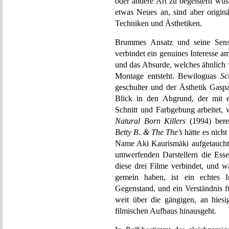
oder andere Art zu begeistern wus
etwas Neues an, sind aber originä
Techniken und Ästhetiken.
Brummes Ansatz und seine Sensi
verbindet ein genuines Interesse 
und das Absurde, welches ähnlich 
Montage entsteht. Bewiloguas
Sc
geschulter und der Ästhetik Gasp
Blick in den Abgrund, der mit e
Schnitt und Farbgebung arbeitet, 
Natural Born Killers
(1994) bere
Betty B. & The The’s
hätte es nich
Name Aki Kaurismäki aufgetaucht wä
umwerfenden Darstellern die Ess
diese drei Filme verbindet, und w
gemein haben, ist ein echtes 
Gegenstand, und ein Verständnis f
weit über die gängigen, an hiesi
filmischen Aufbaus hinausgeht.