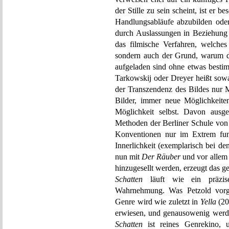
der Stille zu sein scheint, ist er
Handlungsabläufe abzubilden ode
durch Auslassungen in Beziehung z
das filmische Verfahren, welch
sondern auch der Grund, warum di
aufgeladen sind ohne etwas besti
Tarkowskij oder Dreyer heißt sowa
der Transzendenz des Bildes nur 
Bilder, immer neue Möglichkeiten
Möglichkeit selbst. Davon ausge
Methoden der Berliner Schule von s
Konventionen nur im Extrem funk
Innerlichkeit (exemplarisch bei d
nun mit
Der Räuber
und vor allem 
hinzugesellt werden, erzeugt das g
Schatten
läuft wie ein präzis
Wahrnehmung. Was Petzold vorge
Genre wird wie zuletzt in
Yella
(20
erwiesen, und genausowenig werde
Schatten
ist reines Genrekino, 