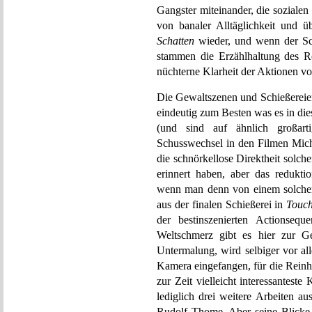
Gangster miteinander, die soziale
von banaler Alltäglichkeit und 
Schatten
wieder, und wenn der Sc
stammen die Erzählhaltung des R
nüchterne Klarheit der Aktionen v
Die Gewaltszenen und Schießereien
eindeutig zum Besten was es in die
(und sind auf ähnlich großar
Schusswechsel in den Filmen Mich
die schnörkellose Direktheit solc
erinnert haben, aber das reduktio
wenn man denn von einem solchen
aus der finalen Schießerei in
Touch
der bestinszenierten Actionsequ
Weltschmerz gibt es hier zur G
Untermalung, wird selbiger vor 
Kamera eingefangen, für die Reinh
zur Zeit vielleicht interessantes
lediglich drei weitere Arbeiten 
Rudolf Thome. Aber seine Blicke s