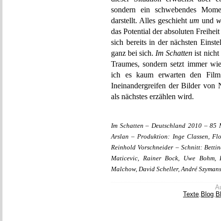
sondern ein schwebendes Moment
darstellt. Alles geschieht
um
und
w
das Potential der absoluten Freiheit
sich bereits in der nächsten Einst
ganz bei sich.
Im Schatten
ist nich
Traumes, sondern setzt immer w
ich es kaum erwarten den Fil
Ineinandergreifen der Bilder von 
als nächstes erzählen wird.
Im Schatten – Deutschland 2010 – 85 
Arslan – Produktion: Inge Classen, F
Reinhold Vorschneider – Schnitt: Bettin
Maticevic, Rainer Bock, Uwe Bohm, K
Malchow, David Scheller, André Szymans
Au
Texte
,
Blog
,
B