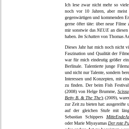
Ich lese zwar nicht mehr so viele 
noch vor 10 Jahren, aber meis
gegenwärtigen und kommenden Erei
gerne öfter täte: über neue Filme 
mir sonstwie das
NEUE
an diesen 
haben.
Im Schatten
von Thomas Arsl
Dieses Jahr hat mich noch nicht v
Faszination und Qualität der Film
war für mich eindeutig größer ein
Berlinale. Talentierte junge File
und nicht nur Talente, sondern bere
Interessen und Konzepten, mit ein
zu finden. Der beim Fish Festiva
(2008) von Helge Brumme,
Scissu
Betty B. & The The’s
(2009), waren
zur Zeit zu bieten hat: ausgereifte
auf der gleichen Stufe mit läng
Sebastian Schippers
MitteEndeA
oder Marie Miyayamas
Der rote P