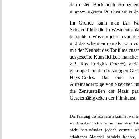
den ersten Blick auch erscheine
ungezwungenen Durcheinander der f
Im Grunde kann man
Ein Wa
Schlagerfilme die in Westdeutsch
betrachten. Was ihn jedoch von dies
und das scheinbar damals noch vo
mit der Neuheit des Tonfilms zusam
ausgestellte Künstlichkeit mancher
z.B. Ray Enrights
Dames
), ande
gekoppelt mit den freizügigen Ges
Hays-Codes. Das eine so „u
Aufeinanderfolge von Sketchen u
die Zensurstellen der Nazis pas
Gesetzmäßigkeiten der Filmkunst.
Die Fassung die ich sehen konnte, war l
wiederaufgeführten Version mit dem Ti
nicht herausfinden, jedoch vermute ic
erhaltenes Material handeln könnte,