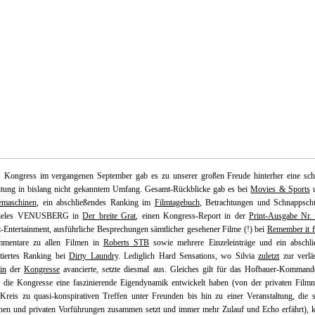
 Kongress im vergangenen September gab es zu unserer großen Freude hinterher eine schri
itung in bislang nicht gekanntem Umfang. Gesamt-Rückblicke gab es bei
Movies & Sports
u
maschinen
, ein abschließendes Ranking im
Filmtagebuch
, Betrachtungen und Schnappsch
hieles VENUSBERG in
Der breite Grat
, einen Kongress-Report in der
Print-Ausgabe Nr.
-Entertainment, ausführliche Besprechungen sämtlicher gesehener Filme (!) bei
Remember it fo
mentare zu allen Filmen in
Roberts STB
sowie mehrere Einzeleinträge und ein abschli
iertes Ranking bei
Dirty Laundry
. Lediglich Hard Sensations, wo Silvia
zuletzt
zur verlä
in
der
Kongresse
avancierte, setzte diesmal aus. Gleiches gilt für das Hofbauer-Kommand
 die Kongresse eine faszinierende Eigendynamik entwickelt haben (von der privaten Filmn
Kreis zu quasi-konspirativen Treffen unter Freunden bis hin zu einer Veranstaltung, die 
ichen und privaten Vorführungen zusammen setzt und immer mehr Zulauf und Echo erfährt),