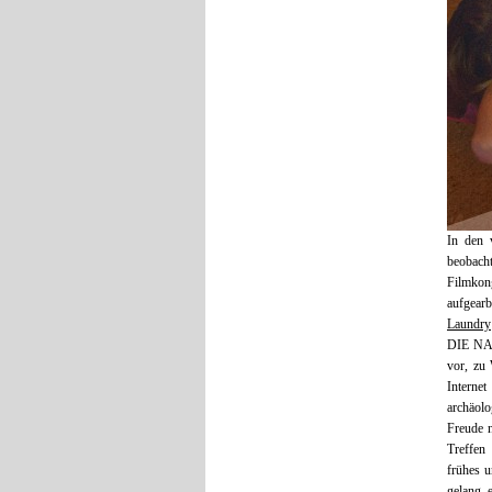
In den 
beobach
Filmkon
aufgear
Laundry
DIE N
vor, zu 
Interne
archäol
Freude 
Treffen 
frühes 
gelang 