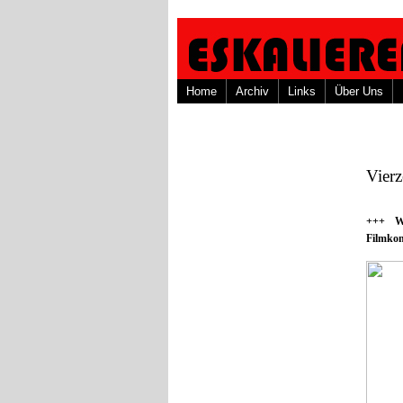
Home
Archiv
Links
Über Uns
Vierz
+++ We
Filmko