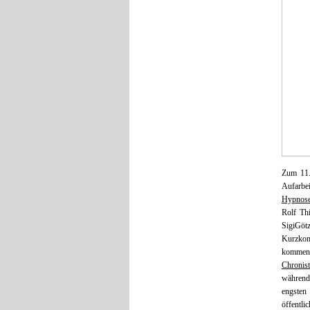
Zum 11.
Aufarbe
Hypnose
Rolf T
SigiGötz
Kurzkom
komment
Chronist
während
engsten 
öffentl