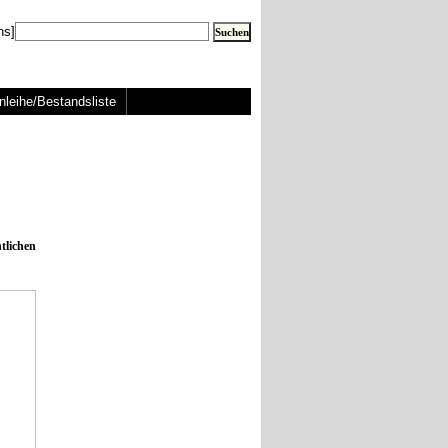
ns]
nleihe/Bestandsliste
lichen