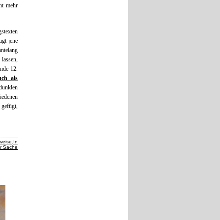
cht mehr
gstexten
ugt jene
hntelang
lassen,
ende 12.
auch als
dunklen
iedenen
 gefügt,
weise
,
In
r Sache