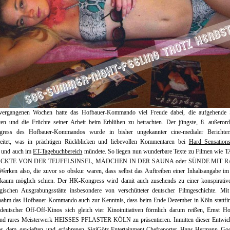
vergangenen Wochen hatte das Hofbauer-Kommando viel Freude dabei, die aufgehende 
ten und die Früchte seiner Arbeit beim Erblühen zu betrachten. Der jüngste, 8. außerorde
gress des Hofbauer-Kommandos wurde in bisher ungekannter cine-medialer Berichters
beitet, was in prächtigen Rückblicken und liebevollen Kommentaren bei
Hard Sensation
und auch im
ET-Tagebuchbereich
mündete. So liegen nun wunderbare Texte zu Filmen wie 
ACKTE VON DER TEUFELSINSEL, MÄDCHEN IN DER SAUNA oder SÜNDE MIT 
Werken also, die zuvor so obskur waren, dass selbst das Auftreiben einer Inhaltsangabe i
t kaum möglich schien. Der HK-Kongress wird damit auch zusehends zu einer konspirative
ogischen Ausgrabungsstätte insbesondere von verschütteter deutscher Filmgeschichte. Mit
nahm das Hofbauer-Kommando auch zur Kenntnis, dass beim Ende Dezember in Köln stattfi
deutscher Off-Off-Kinos sich gleich vier Kinoinitiativen förmlich darum reißen, Ernst H
und rares Meisterwerk HEISSES PFLASTER KÖLN zu präsentieren. Inmitten dieser Entwic
es dem gewieften und erfahrenen SigiGötz-Entertainment-Chefreporter Hans-Hermann Goc