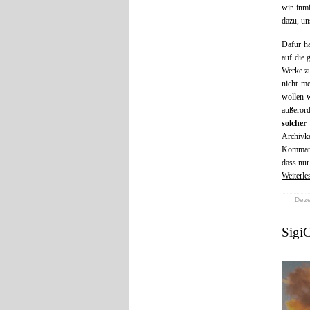
wir inmi
dazu, un
Dafür ha
auf die 
Werke zu
nicht m
wollen w
außeror
solcher
Archivk
Kommanda
dass nur
Weiterle
Deze
SigiG