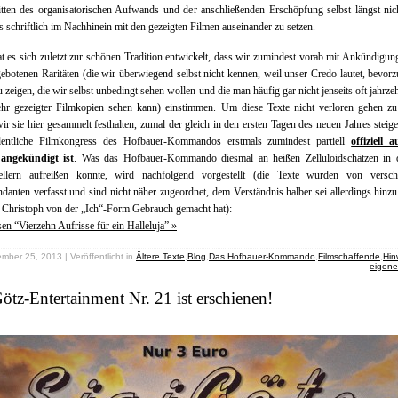
tten des organisatorischen Aufwands und der anschließenden Erschöpfung selbst längst ni
s schriftlich im Nachhinein mit den gezeigten Filmen auseinander zu setzen.
t es sich zuletzt zur schönen Tradition entwickelt, dass wir zumindest vorab mit Ankündigun
gebotenen Raritäten (die wir überwiegend selbst nicht kennen, weil unser Credo lautet, bevorz
 zeigen, die wir selbst unbedingt sehen wollen und die man häufig gar nicht jenseits oft jahrze
ehr gezeigter Filmkopien sehen kann) einstimmen. Um diese Texte nicht verloren gehen zu 
ir sie hier gesammelt festhalten, zumal der gleich in den ersten Tagen des neuen Jahres steig
dentliche Filmkongress des Hofbauer-Kommandos erstmals zumindest partiell
offiziell 
 angekündigt ist
. Was das Hofbauer-Kommando diesmal an heißen Zelluloidschätzen in 
ellern aufreißen konnte, wird nachfolgend vorgestellt (die Texte wurden von versch
nten verfasst und sind nicht näher zugeordnet, dem Verständnis halber sei allerdings hinzu
 Christoph von der „Ich“-Form Gebrauch gemacht hat):
sen “Vierzehn Aufrisse für ein Halleluja” »
mber 25, 2013 | Veröffentlicht in
Ältere Texte
,
Blog
,
Das Hofbauer-Kommando
,
Filmschaffende
,
Hin
eigene
ötz-Entertainment Nr. 21 ist erschienen!