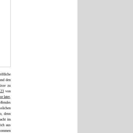
ftliche
nd den
üsse zu
 23
von
r later
,
eßendes
sslichen
o, denn
acht im
sich aus
 kommen