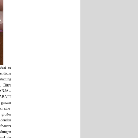
Saat zu
ntliche
tattung
s
,
Dirty
TANJA –
RABATT
m ganzen
n cine-
 großer
ndenden
ofbauers
klungen
kel ein