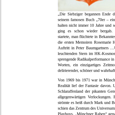
„Die Siebziger begannen Ende de
seinem famosen Buch „70er – ein
halten nicht immer 10 Jahre und s
ging es schon wieder bergab. Di
startete, man flüchtete in Bekannt
die ersten Memoiren Rosemarie Hei
Auftritt in Peter Baumgartn
leuchtenden Stern im HK-Kosmos 
sprengende Radikalperformance in
Worten, ein einzigartiges Zeitm
delirierender, schöner und wahrhaft
Von 1969 bis 1971 war in Münche
Realität lief der Fantasie davon.
Schlaraffenland der pikanten Genü
allgegenwärtigen Verlockungen.
strömte es heiß durch Mark und Be
schien das Zentrum des Universum
Playboys, „Münchner Raben“ gena