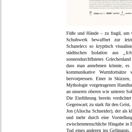
Füße und Hände – zu fragil, um 
Schuhwerk bewaffnet zur letzt
Schanelecs so kryptisch visualisi
städtischen Isolation aus
„Ic
sonnendurchflutetes Griechenland 
dass man annehmen könnte, es gi
kommunikative Wurmfortsätze
hervorpressen. Einer in Skizzen
Mythologie vorgetragenen Handlung
an unseren oberen wie unteren Soh
Die Einführung bereits verdichte
Gegenwart; zu stark für den Geist,
Jon (Aliocha Schneider), der als 
und mehr durch eine Vorstellun
zwischenmenschliche Hingabe in Fl
Tod eines anderen ins Gefängnis.